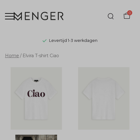
0
Levertijd 1-3 werkdagen
Elvira
Home
Elvira T-shirt Ciao
T-
shirt
Ciao
-
Menger