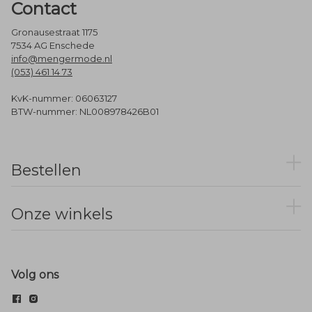
Contact
Gronausestraat 1175
7534 AG Enschede
info@mengermode.nl
(053) 461 14 73
KvK-nummer: 06063127
BTW-nummer: NL008978426B01
Bestellen
Onze winkels
Volg ons