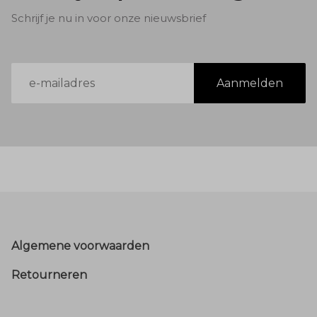
Schrijf je nu in voor onze nieuwsbrief
E-
Aanmelden
mailadres
Footer
Algemene voorwaarden
Retourneren