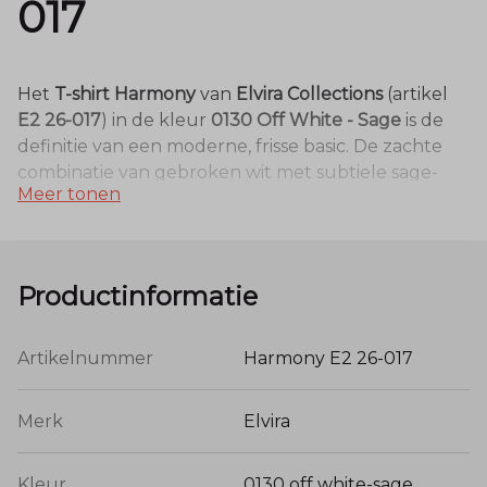
017
Het
T-shirt Harmony
van
Elvira Collections
(artikel
E2 26-017
) in de kleur
0130 Off White - Sage
is de
definitie van een moderne, frisse basic. De zachte
combinatie van gebroken wit met subtiele sage-
Meer tonen
groene details geeft dit shirt een eigentijdse en
rustige uitstraling. Het is een item dat moeiteloos
een jonge, modieuze touch geeft aan je dagelijkse
outfit.
Productinformatie
Kwaliteit en Materiaal
Artikelnummer
Harmony E2 26-017
Dit T-shirt is vervaardigd uit een luxe blend van
50%
Merk
Elvira
katoen en 50% modal
. Deze specifieke materiaalmix
is een favoriet in de collectie van Elvira:
Kleur
0130 off white-sage