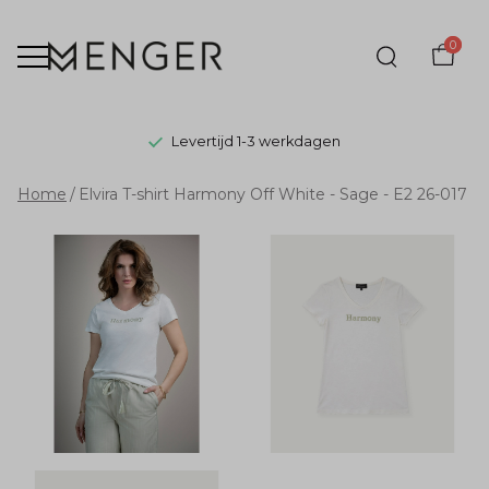
0
Levertijd 1-3 werkdagen
Elvira
Home
Elvira T-shirt Harmony Off White - Sage - E2 26-017
T-
shirt
Harmony
Off
White