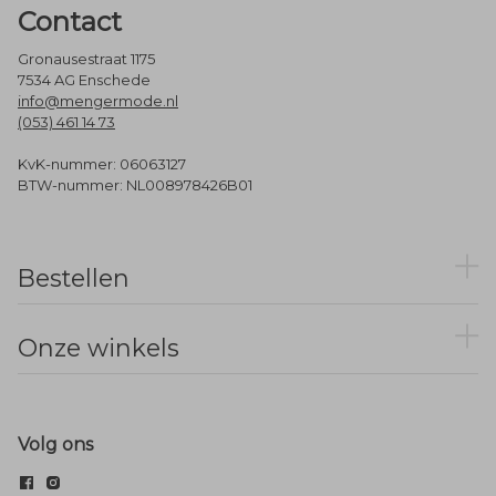
Contact
Gronausestraat 1175
7534 AG Enschede
info@mengermode.nl
(053) 461 14 73
KvK-nummer: 06063127
BTW-nummer: NL008978426B01
Bestellen
Onze winkels
Volg ons