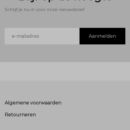
Schrijf je nu in voor onze nieuwsbrief
E-
Aanmelden
mailadres
Footer
Algemene voorwaarden
Retourneren