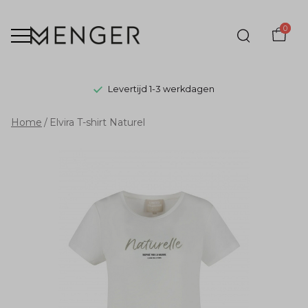
0
Levertijd 1-3 werkdagen
Elvira
Home
Elvira T-shirt Naturel
T-
shirt
Naturel
-
Menger