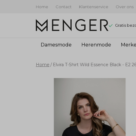
Home
Contact
Klantenservice
Over ons
Gratis bez
Damesmode
Herenmode
Merk
Elvira
Home
Elvira T-Shirt Wild Essence Black - E2 2
T-
Shirt
Wild
Essence
Black