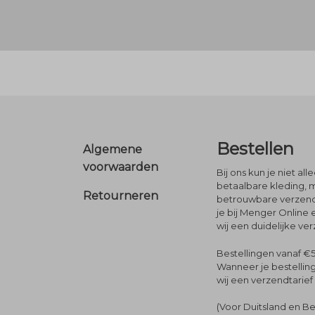
Footer
Bestellen
Algemene
voorwaarden
Bij ons kun je niet al
betaalbare kleding, 
Retourneren
betrouwbare verzendi
je bij Menger Online 
wij een duidelijke ve
Bestellingen vanaf €5
Wanneer je bestelling
wij een verzendtarief
(Voor Duitsland en Be