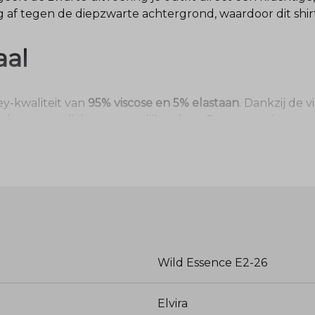
g af tegen de diepzwarte achtergrond, waardoor dit shirt
aal
sey-kwaliteit van
95% viscose en 5% elastaan
. Dankzij de v
ch met een lichte, natuurlijke glans. De toevoeging va
as na was.
asvorm
Wild Essence E2-26
taan
Elvira