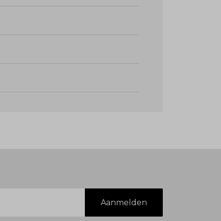
ere, eigentijdse look.
 laat de lichte kleuren in je outfit extra
oor een stijlvolle gelaagde outfit waarbij
te kleur en de print te beschermen.
Aanmelden