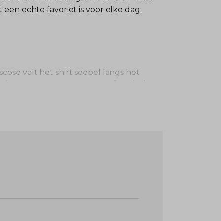
 een echte favoriet is voor elke dag.
iscose valt het shirt soepel langs het
n elastaan zorgt voor een comfortabele