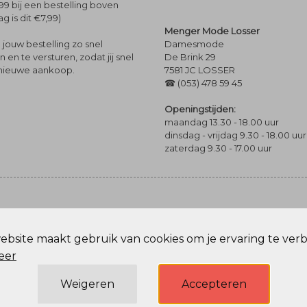
99 bij een bestelling boven
g is dit €7,99)
Menger Mode Losser
Damesmode
jouw bestelling zo snel
De Brink 29
en te versturen, zodat jij snel
7581 JC LOSSER
 nieuwe aankoop.
☎ (053) 478 59 45
Openingstijden:
maandag 13.30 - 18.00 uur
dinsdag - vrijdag 9.30 - 18.00 uur
zaterdag 9.30 - 17.00 uur
bsite maakt gebruik van cookies om je ervaring te ver
Privacy Policy
eer
Weigeren
Accepteren