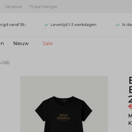
Vacature
75 jaar Menger
orgd vanaf 59,-
Levertijd 1-3 werkdagen
14 da
en
Nieuw
Sale
6-065
€
M
K