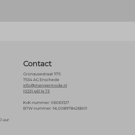
Contact
Gronausestraat 1175
7534 AG Enschede
info@mengermode.nl
(053) 461 14 73
KvK-nummer: 06063127
BTW-nummer: NL008978426B01
0 uur