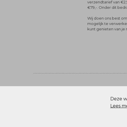
verzendtarief van €2,
€79,-. Onder dit bedra
Wij doen ons best om 
mogelijk te verwerken 
kunt genieten van je
Volg ons
© Menger Mode
Deze we
Cookie statement
Lees m