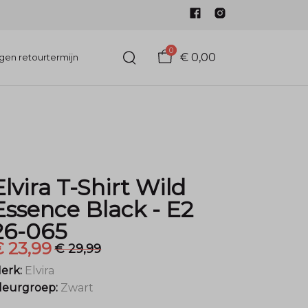
0
€ 0,00
gen retourtermijn
Elvira T-Shirt Wild
Essence Black - E2
26-065
 23,99
€ 29,99
erk:
Elvira
leurgroep:
Zwart