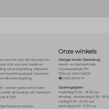
Onze winkels
leen terecht voor de nieuwste en
Menger Mode Glanerbrug
maar ook voor een snelle en
Heren- en damesmode
ng van je bestelling. Wanneer
Gronausestraat 1175
een bestelling plaatst, hanteren
7534 AG ENSCHEDE
rzendkostenregeling.
☎ (053) 461 14 73
Openingstijden:
9,- worden gratis verzonden.
maandag 13.00 - 18.00 uur
 onder dit bedrag valt, hanteren
dinsdag - donderdag 9.30 - 18.0
 van €3,99.
vrijdag 9.30 - 20.00 uur
zaterdag 9.30 - 17.00 uur
lgië hanteren wij een