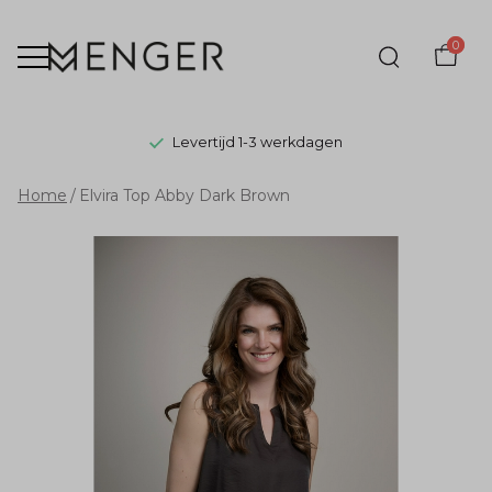
0
Levertijd 1-3 werkdagen
Elvira
Home
Elvira Top Abby Dark Brown
Top
Abby
Dark
Brown
-