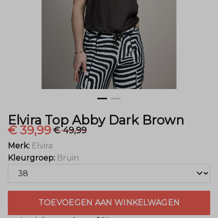
Menger
Mode
Elvira Top Abby Dark Brown
€ 39,99
€ 49,99
Merk:
Elvira
Kleurgroep:
Bruin
TOEVOEGEN AAN WINKELWAGEN