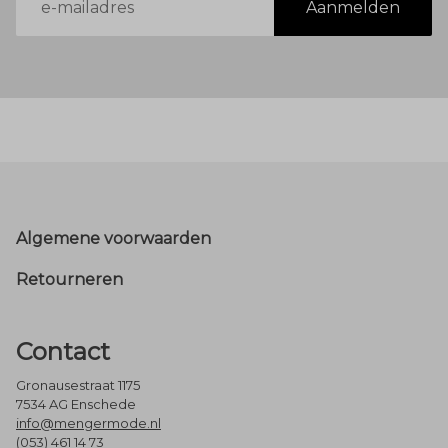
Eigenschappen:
De viscosemix zorgt voor een
Aanmelden
mailadres
subtiele glans en een zijdezacht gevoel op de
huid.
Footer
Algemene voorwaarden
Retourneren
Contact
Gronausestraat 1175
7534 AG Enschede
info@mengermode.nl
(053) 461 14 73