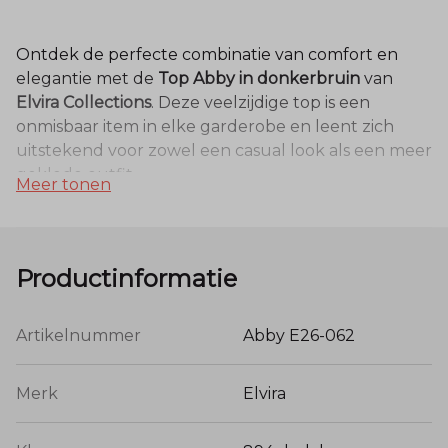
Ontdek de perfecte combinatie van comfort en
elegantie met de
Top Abby in donkerbruin
van
Elvira Collections
. Deze veelzijdige top is een
onmisbaar item in elke garderobe en leent zich
uitstekend voor zowel een casual look als een meer
geklede outfit.
Meer tonen
De diepe, donkerbruine kleur (Dark Brown) geeft
de top een warme en luxe uitstraling. Hierdoor is
het item moeiteloos te combineren met
Productinformatie
verschillende stijlen en kleuren uit de nieuwe
collectie. Dankzij de flatterende pasvorm sluit de
Artikelnummer
Abby E26-062
Top Abby prachtig aan op het lichaam, terwijl de
zachte, hoogwaardige stof zorgt voor optimaal
draagcomfort, de hele dag door.
Merk
Elvira