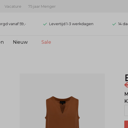
Vacature
75 jaar Menger
orgd vanaf 59,-
Levertijd 1-3 werkdagen
14 da
en
Nieuw
Sale
M
K