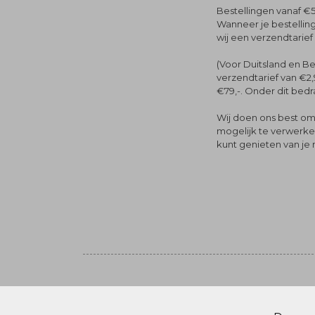
Bestellingen vanaf €5
Wanneer je bestelling
wij een verzendtarief
(Voor Duitsland en Be
verzendtarief van €2,
€79,-. Onder dit bedra
Wij doen ons best om 
mogelijk te verwerken 
kunt genieten van je
Volg ons
© Menger Mode