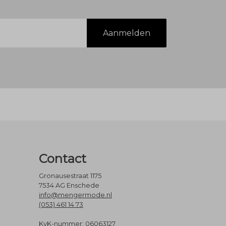
Aanmelden
Contact
Gronausestraat 1175
7534 AG Enschede
info@mengermode.nl
(053) 461 14 73
KvK-nummer: 06063127