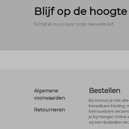
Blijf op de hoogte
Schrijf je nu in voor onze nieuwsbrief
Footer
Bestellen
Algemene
voorwaarden
Bij ons kun je niet al
betaalbare kleding, 
Retourneren
betrouwbare verzendi
je bij Menger Online 
wij een duidelijke ve