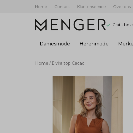
Home
Contact
Klantenservice
Over ons
Gratis bez
Damesmode
Herenmode
Merk
Elvira
Home
Elvira top Cacao
top
Cacao
-
Menger
Mode