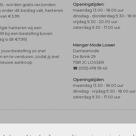
Openingstijden:
9,- worden gratis verzonden.
maandag 13.00 - 18.00 uur
 onder dit bedrag valt, hanteren
dinsdag - donderdag 9.30 - 18.0
 van €3,99.
vrijdag 9.30 - 20.00 uur
zaterdag 9.30 - 17.00 uur
lgië hanteren wij een
99 bij een bestelling boven
g is dit €7,99)
Menger Mode Losser
Damesmode
jouw bestelling zo snel
De Brink 29
en te versturen, zodat jij snel
7581 JC LOSSER
 nieuwe aankoop.
☎ (053) 478 59 45
Openingstijden:
maandag 13.30 - 18.00 uur
dinsdag - vrijdag 9.30 - 18.00 uur
zaterdag 9.30 - 17.00 uur