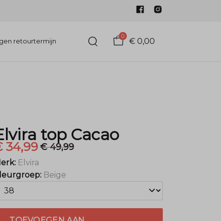
0
€ 0,00
gen retourtermijn
Elvira top Cacao
€ 34,99
€ 49,99
erk:
Elvira
leurgroep:
Beige
TOEVOEGEN AAN