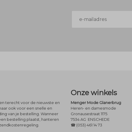
E-
mailadres
Onze winkels
leen terecht voor de nieuwste en
Menger Mode Glanerbrug
maar ook voor een snelle en
Heren- en damesmode
ng van je bestelling. Wanneer
Gronausestraat 1175
een bestelling plaatst, hanteren
7534 AG ENSCHEDE
rzendkostenregeling.
☎ (053) 461 14 73