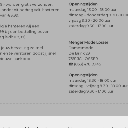
Openingstijden:
9,- worden gratis verzonden.
maandag 13.00 - 18.00 uur
 onder dit bedrag valt, hanteren
dinsdag - donderdag 9.30 - 18.0
 van €3,99.
vrijdag 9.30 - 20.00 uur
zaterdag 9.30 - 17.00 uur
lgië hanteren wij een
99 bij een bestelling boven
g is dit €7,99)
Menger Mode Losser
Damesmode
jouw bestelling zo snel
De Brink 29
en te versturen, zodat jij snel
7581 JC LOSSER
 nieuwe aankoop.
☎ (053) 478 59 45
Openingstijden:
maandag 13.30 - 18.00 uur
dinsdag - vrijdag 9.30 - 18.00 uur
zaterdag 9.30 - 17.00 uur