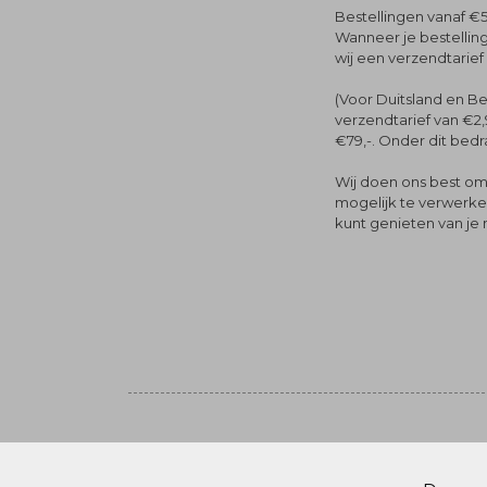
Bestellingen vanaf €5
Wanneer je bestelling
wij een verzendtarief
(Voor Duitsland en Be
verzendtarief van €2,
€79,-. Onder dit bedra
Wij doen ons best om 
mogelijk te verwerken 
kunt genieten van je
Volg ons
© Menger Mode