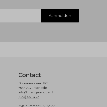
Aanmelden
Contact
Gronausestraat 1175
7534 AG Enschede
info@mengermode.nl
(053) 461 14 73
KvK-nummer: 06063127