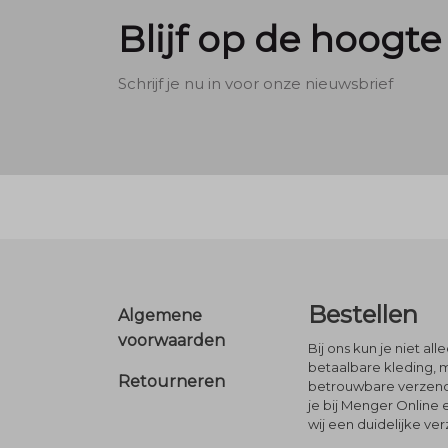
Blijf op de hoogte
Schrijf je nu in voor onze nieuwsbrief
Footer
Bestellen
Algemene
voorwaarden
Bij ons kun je niet al
betaalbare kleding, 
Retourneren
betrouwbare verzendi
je bij Menger Online 
wij een duidelijke ve