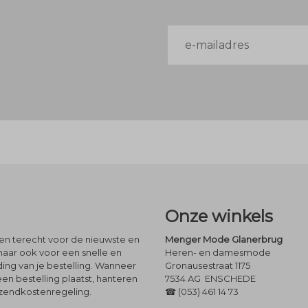
E-
mailadres
Onze winkels
leen terecht voor de nieuwste en
Menger Mode Glanerbrug
maar ook voor een snelle en
Heren- en damesmode
ng van je bestelling. Wanneer
Gronausestraat 1175
een bestelling plaatst, hanteren
7534 AG ENSCHEDE
rzendkostenregeling.
☎ (053) 461 14 73