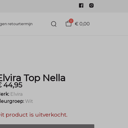
0
€ 0,00
gen retourtermijn
Elvira Top Nella
€ 44,95
erk:
Elvira
leurgroep:
Wit
it product is uitverkocht.