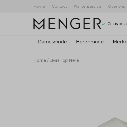
Home
Contact
Klantenservice
Over ons
Gratis bez
Damesmode
Herenmode
Merk
Elvira
Home
Elvira Top Nella
Top
Nella
-
Menger
Mode