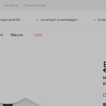
Vacature
75 jaar Menger
orgd vanaf 59,-
Levertijd 1-3 werkdagen
14 da
en
Nieuw
Sale
M
K
D