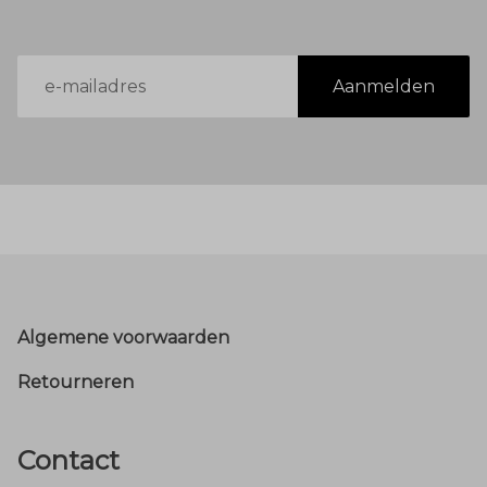
E-
Aanmelden
mailadres
Footer
Algemene voorwaarden
Retourneren
Contact