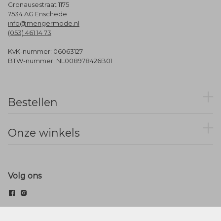
Gronausestraat 1175
7534 AG Enschede
info@mengermode.nl
(053) 461 14 73
KvK-nummer: 06063127
BTW-nummer: NL008978426B01
Bestellen
Onze winkels
Volg ons