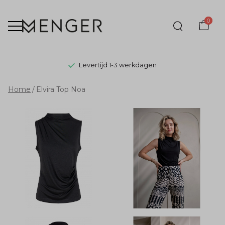
0
Levertijd 1-3 werkdagen
Elvira
Home
Elvira Top Noa
Top
Noa
-
Menger
Mode