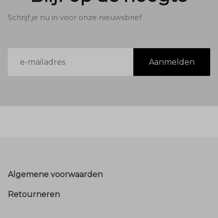
Schrijf je nu in voor onze nieuwsbrief
E-
Aanmelden
mailadres
Footer
Algemene voorwaarden
Retourneren