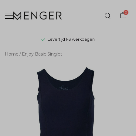
0
Levertijd 1-3 werkdagen
Enjoy
Home
Enjoy Basic Singlet
Basic
Singlet
-
Menger
Mode