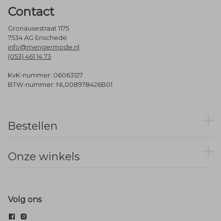
Contact
Gronausestraat 1175
7534 AG Enschede
info@mengermode.nl
(053) 461 14 73
KvK-nummer: 06063127
BTW-nummer: NL008978426B01
Bestellen
Onze winkels
Volg ons