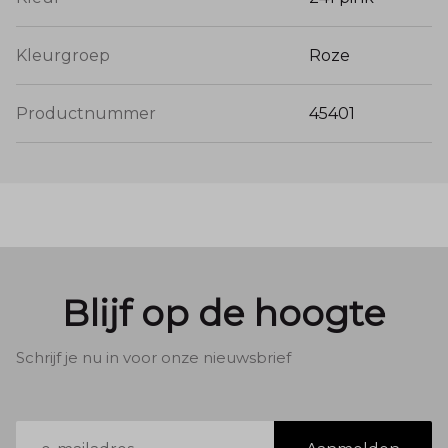
Specificaties
Kleurgroep
Roze
Merk:
Enjoy
Productnummer
45401
Model:
Blouse Halve Ballon AOP
Artikelcode:
157517
Kleur:
241 Pink (Roze met all-over print)
Samenstelling:
80% Viscose, 20% Polyamide
Kenmerken:
Halve ballonmouwen, ademende
stof, subtiele structuur.
Blijf op de hoogte
Schrijf je nu in voor onze nieuwsbrief
E-