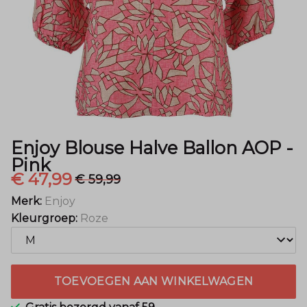
Pink
-
Menger
Mode
Enjoy Blouse Halve Ballon AOP -
Pink
€ 47,99
€ 59,99
Merk:
Enjoy
Kleurgroep:
Roze
TOEVOEGEN AAN WINKELWAGEN