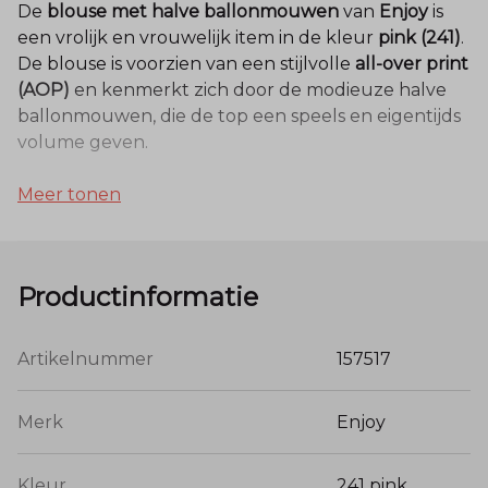
De
blouse met halve ballonmouwen
van
Enjoy
is
een vrolijk en vrouwelijk item in de kleur
pink (241)
.
De blouse is voorzien van een stijlvolle
all-over print
(AOP)
en kenmerkt zich door de modieuze halve
ballonmouwen, die de top een speels en eigentijds
volume geven.
Meer tonen
Kwaliteit en Materiaal
Deze blouse is vervaardigd uit een luxe
Productinformatie
materiaalmix van
80% viscose en 20% polyamide
.
De viscose zorgt voor een zijdezachte touch en een
natuurlijk ademend vermogen, terwijl de
Artikelnummer
157517
polyamide de stof extra sterkte geeft en helpt de
pasvorm en kleur mooi te behouden. De stof valt
Merk
Enjoy
soepel om het lichaam en heeft een verfijnde
uitstraling.
Kleur
241 pink