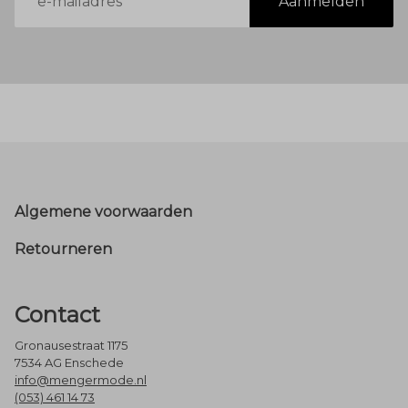
Aanmelden
mailadres
Footer
Algemene voorwaarden
Retourneren
Contact
Gronausestraat 1175
7534 AG Enschede
info@mengermode.nl
(053) 461 14 73