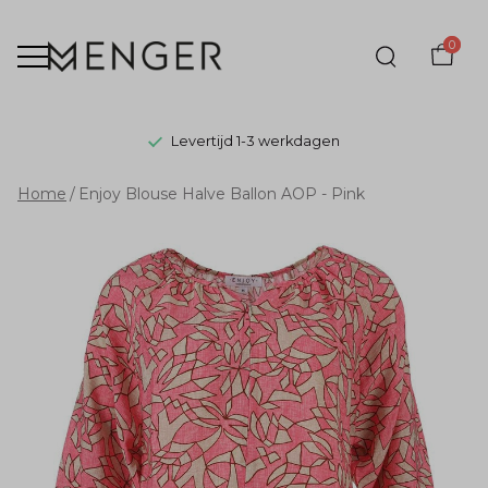
0
Levertijd 1-3 werkdagen
Enjoy
Home
Enjoy Blouse Halve Ballon AOP - Pink
Blouse
Halve
Ballon
AOP
-