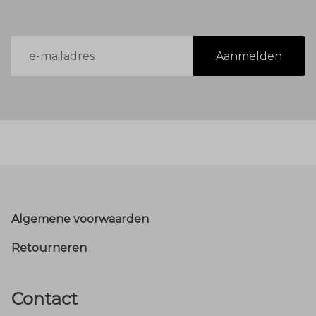
E-
Aanmelden
mailadres
Footer
Algemene voorwaarden
Retourneren
Contact