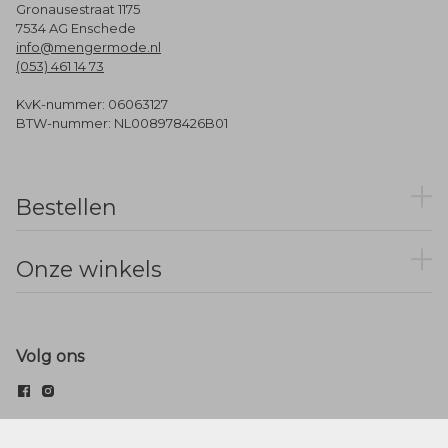
Gronausestraat 1175
7534 AG Enschede
info@mengermode.nl
(053) 461 14 73
KvK-nummer: 06063127
BTW-nummer: NL008978426B01
Bestellen
Onze winkels
Volg ons