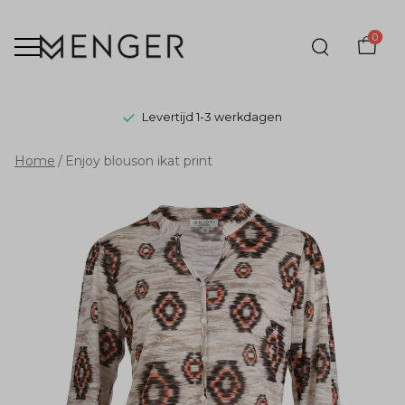
0
Levertijd 1-3 werkdagen
Enjoy
Home
Enjoy blouson ikat print
blouson
ikat
print
-
Menger