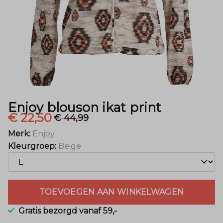
Mode
Enjoy blouson ikat print
€ 22,50
€ 44,99
Merk:
Enjoy
Kleurgroep:
Beige
TOEVOEGEN AAN WINKELWAGEN
Gratis bezorgd vanaf 59,-