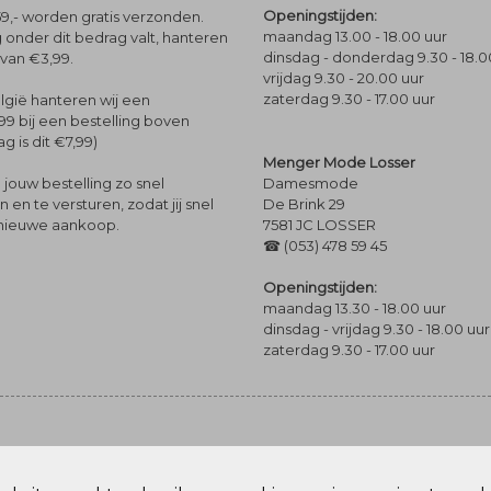
Openingstijden:
9,- worden gratis verzonden.
maandag 13.00 - 18.00 uur
 onder dit bedrag valt, hanteren
dinsdag - donderdag 9.30 - 18.0
 van €3,99.
vrijdag 9.30 - 20.00 uur
zaterdag 9.30 - 17.00 uur
lgië hanteren wij een
99 bij een bestelling boven
g is dit €7,99)
Menger Mode Losser
Damesmode
jouw bestelling zo snel
De Brink 29
en te versturen, zodat jij snel
7581 JC LOSSER
 nieuwe aankoop.
☎ (053) 478 59 45
Openingstijden:
maandag 13.30 - 18.00 uur
dinsdag - vrijdag 9.30 - 18.00 uur
zaterdag 9.30 - 17.00 uur