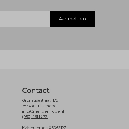
Aanmelden
Contact
Gronausestraat 1175
7534 AG Enschede
info@mengermode.nl
(053) 461 14 73
KvK-nummer: 06063127