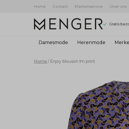
Home
Contact
Klantenservice
Over ons
Gratis bez
Damesmode
Herenmode
Merk
Enjoy
Home
Enjoy blouson lm print
blouson
lm
print
-
Menger