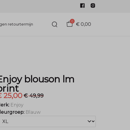
0
€ 0,00
gen retourtermijn
Enjoy blouson lm
print
€ 25,00
€ 49,99
erk:
Enjoy
leurgroep:
Blauw