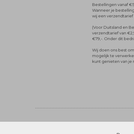
Bestellingen vanaf €5
Wanneer je bestelling
wij een verzendtarief
(Voor Duitsland en Be
verzendtarief van €2,
€79,-. Onder dit bedra
Wij doen ons best om 
mogelijk te verwerken 
kunt genieten van je
Volg ons
© Menger Mode