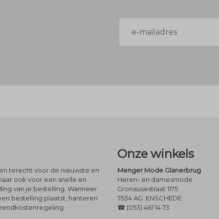
E-
mailadres
Onze winkels
leen terecht voor de nieuwste en
Menger Mode Glanerbrug
maar ook voor een snelle en
Heren- en damesmode
ng van je bestelling. Wanneer
Gronausestraat 1175
een bestelling plaatst, hanteren
7534 AG ENSCHEDE
rzendkostenregeling.
☎ (053) 461 14 73