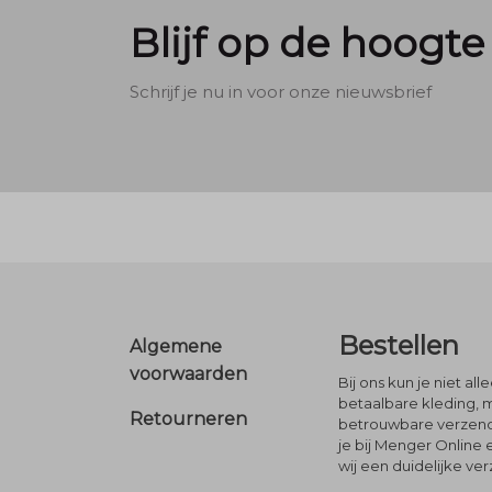
Blijf op de hoogte
Schrijf je nu in voor onze nieuwsbrief
Footer
Bestellen
Algemene
voorwaarden
Bij ons kun je niet al
betaalbare kleding, 
Retourneren
betrouwbare verzendi
je bij Menger Online 
wij een duidelijke ve