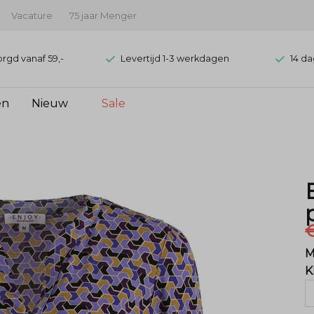
Vacature
75 jaar Menger
orgd vanaf 59,-
Levertijd 1-3 werkdagen
14 da
en
Nieuw
Sale
M
K