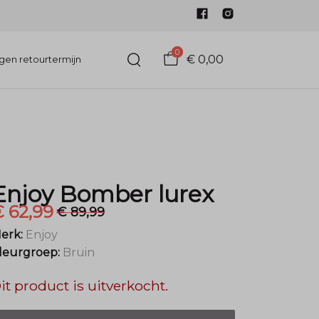
0
€ 0,00
gen retourtermijn
Enjoy Bomber lurex
 62,99
€ 89,99
erk:
Enjoy
leurgroep:
Bruin
it product is uitverkocht.