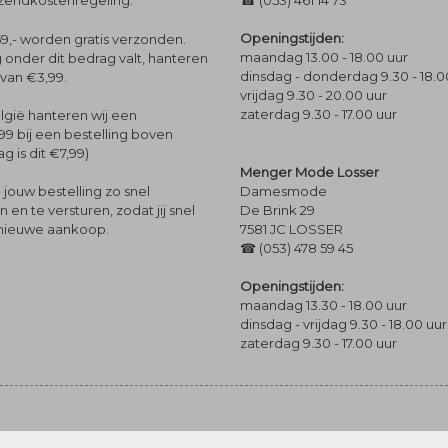
rzendkostenregeling.
☎ (053) 461 14 73
Openingstijden:
9,- worden gratis verzonden.
maandag 13.00 - 18.00 uur
 onder dit bedrag valt, hanteren
dinsdag - donderdag 9.30 - 18.0
 van €3,99.
vrijdag 9.30 - 20.00 uur
zaterdag 9.30 - 17.00 uur
lgië hanteren wij een
99 bij een bestelling boven
g is dit €7,99)
Menger Mode Losser
Damesmode
jouw bestelling zo snel
De Brink 29
en te versturen, zodat jij snel
7581 JC LOSSER
 nieuwe aankoop.
☎ (053) 478 59 45
Openingstijden:
maandag 13.30 - 18.00 uur
dinsdag - vrijdag 9.30 - 18.00 uur
zaterdag 9.30 - 17.00 uur