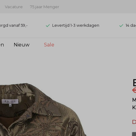
Vacature
75 jaar Menger
orgd vanaf 59,-
Levertijd 1-3 werkdagen
14 da
en
Nieuw
Sale
€
M
K
D