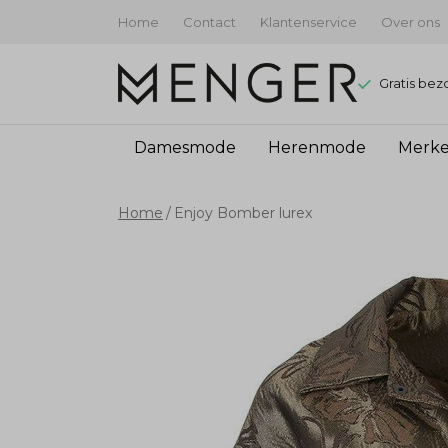
Home
Contact
Klantenservice
Over ons
Gratis bez
Damesmode
Herenmode
Merk
Enjoy
Home
Enjoy Bomber lurex
Bomber
lurex
-
Menger
Mode