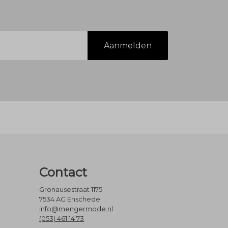
Aanmelden
Contact
Gronausestraat 1175
7534 AG Enschede
info@mengermode.nl
(053) 461 14 73