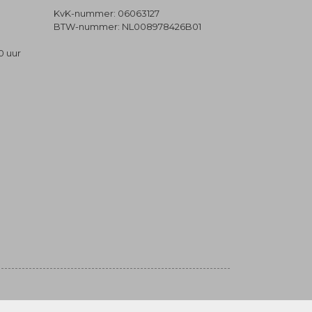
KvK-nummer: 06063127
BTW-nummer: NL008978426B01
0 uur