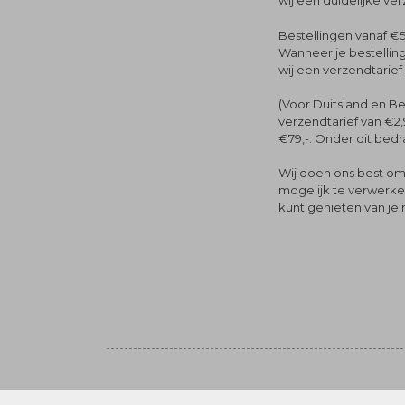
wij een duidelijke ve
Bestellingen vanaf €5
Wanneer je bestelling
wij een verzendtarief
(Voor Duitsland en Be
verzendtarief van €2,
€79,-. Onder dit bedra
Wij doen ons best om 
mogelijk te verwerken 
kunt genieten van je