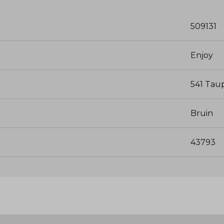
509131
Enjoy
541 Tau
Bruin
43793