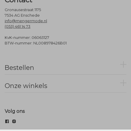
Gronausestraat 1175
7534 AG Enschede
info@mengermode.nl
(053) 461 14 73
KvK-nummer: 06063127
BTW-nummer: NL008978426B01
Bestellen
Onze winkels
Volg ons