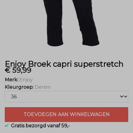
Mode
Enjoy Broek capri superstretch
€ 59,99
Merk:
Enjoy
Kleurgroep:
Denim
TOEVOEGEN AAN WINKELWAGEN
Gratis bezorgd vanaf 59,-