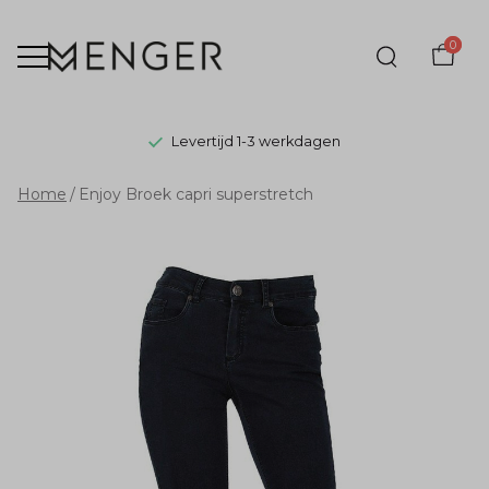
0
Levertijd 1-3 werkdagen
Enjoy
Home
Enjoy Broek capri superstretch
Broek
capri
superstretch
-
Menger