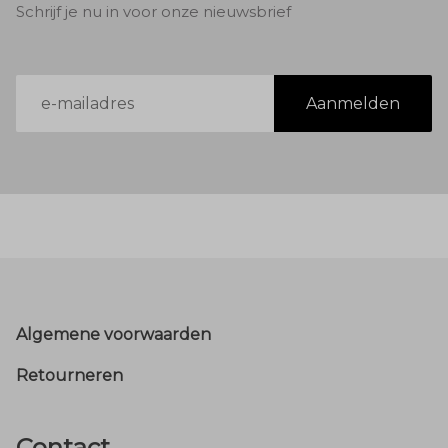
Schrijf je nu in voor onze nieuwsbrief
E-
Aanmelden
mailadres
Footer
Algemene voorwaarden
Retourneren
Contact