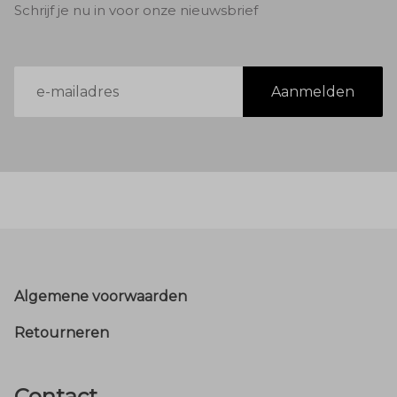
Schrijf je nu in voor onze nieuwsbrief
E-
Aanmelden
mailadres
Footer
Algemene voorwaarden
Retourneren
Contact