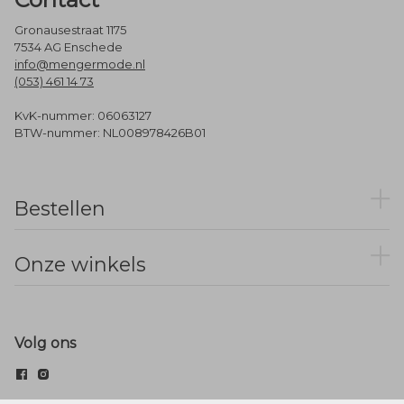
Gronausestraat 1175
7534 AG Enschede
info@mengermode.nl
(053) 461 14 73
KvK-nummer: 06063127
BTW-nummer: NL008978426B01
Bestellen
Onze winkels
Volg ons