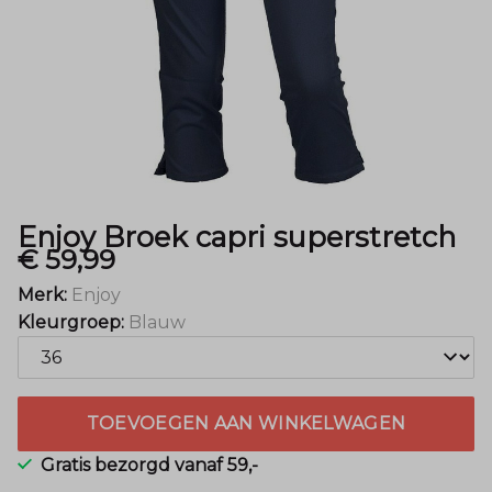
Mode
Enjoy Broek capri superstretch
€ 59,99
Merk:
Enjoy
Kleurgroep:
Blauw
TOEVOEGEN AAN WINKELWAGEN
Gratis bezorgd vanaf 59,-