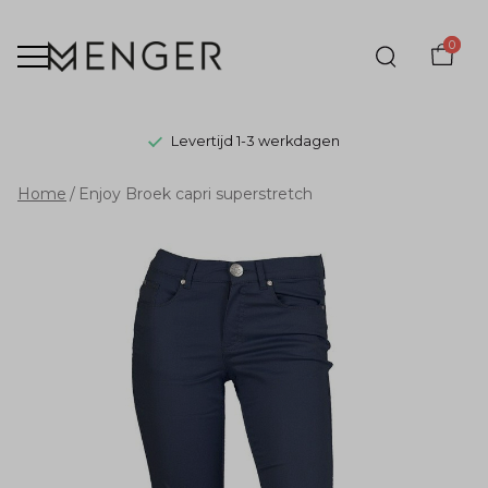
0
Levertijd 1-3 werkdagen
Enjoy
Home
Enjoy Broek capri superstretch
Broek
capri
superstretch
-
Menger