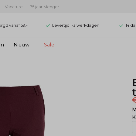
Vacature
75 jaar Menger
orgd vanaf 59,-
Levertijd 1-3 werkdagen
14 da
en
Nieuw
Sale
M
K