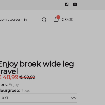
0
€ 0,00
gen retourtermijn
Enjoy broek wide leg
travel
€ 48,99
€ 69,99
erk:
Enjoy
leurgroep:
Rood