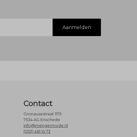
Aanmelden
Contact
Gronausestraat 1175
7534 AG Enschede
info@mengermode.nl
(053) 461 14 73