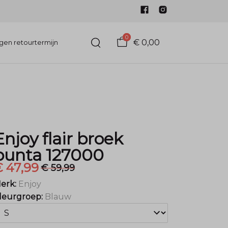
0
€ 0,00
gen retourtermijn
Enjoy flair broek
punta 127000
 47,99
€ 59,99
erk:
Enjoy
leurgroep:
Blauw