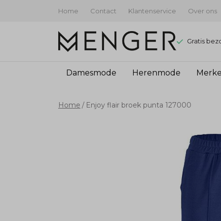
Home
Contact
Klantenservice
Over ons
Gratis bez
Damesmode
Herenmode
Merk
Enjoy
Home
Enjoy flair broek punta 127000
flair
broek
punta
127000
-