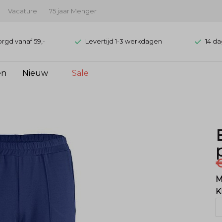
Vacature
75 jaar Menger
orgd vanaf 59,-
Levertijd 1-3 werkdagen
14 da
en
Nieuw
Sale
€
M
K