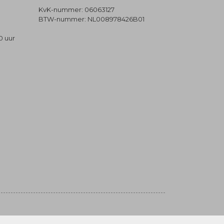
KvK-nummer: 06063127
BTW-nummer: NL008978426B01
0 uur