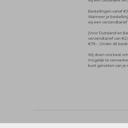
wij een duidelijke ve
Bestellingen vanaf €5
Wanneer je bestelling
wij een verzendtarief
(Voor Duitsland en Be
verzendtarief van €2,
€79,-. Onder dit bedra
Wij doen ons best om 
mogelijk te verwerken 
kunt genieten van je