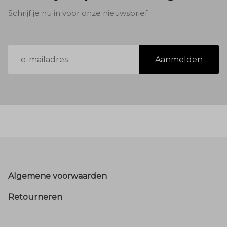
Schrijf je nu in voor onze nieuwsbrief
E-
Aanmelden
mailadres
Footer
Algemene voorwaarden
Retourneren