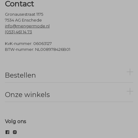
Contact
Gronausestraat 1175
7534 AG Enschede
info@mengermode.nl
(053) 461 14 73
KvK-nummer: 06063127
BTW-nummer: NL008978426B01
Bestellen
Onze winkels
Volg ons