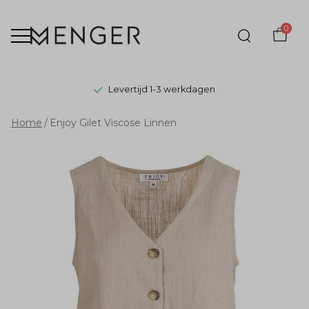
0
Levertijd 1-3 werkdagen
Enjoy
Home
Enjoy Gilet Viscose Linnen
Gilet
Viscose
Linnen
-
Menger