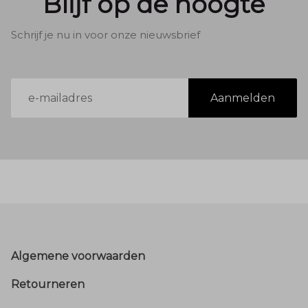
Blijf op de hoogte
Schrijf je nu in voor onze nieuwsbrief
E-
Aanmelden
mailadres
Footer
Algemene voorwaarden
Retourneren