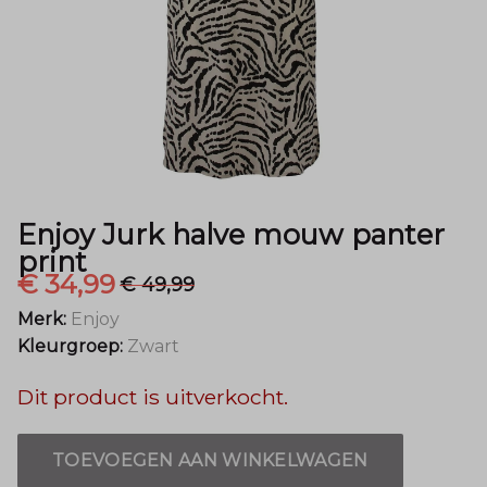
-
Menger
Mode
Enjoy Jurk halve mouw panter
print
€ 34,99
€ 49,99
Merk:
Enjoy
Kleurgroep:
Zwart
Dit product is uitverkocht.
TOEVOEGEN AAN WINKELWAGEN