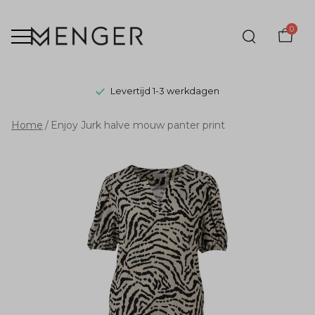
0
Levertijd 1-3 werkdagen
Enjoy
Home
Enjoy Jurk halve mouw panter print
Jurk
halve
mouw
panter
print