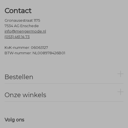
Contact
Gronausestraat 1175
7534 AG Enschede
info@mengermode.nl
(053) 461 14 73
KvK-nummer: 06063127
BTW-nummer: NL008978426B01
Bestellen
Onze winkels
Volg ons