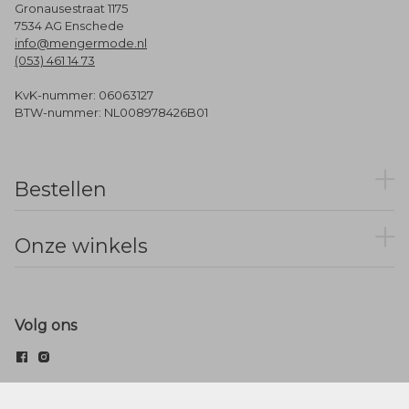
Gronausestraat 1175
7534 AG Enschede
info@mengermode.nl
(053) 461 14 73
KvK-nummer: 06063127
BTW-nummer: NL008978426B01
Bestellen
Onze winkels
Volg ons