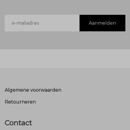
E-
Aanmelden
mailadres
Footer
Algemene voorwaarden
Retourneren
Contact