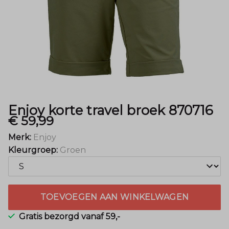
Menger
Mode
Enjoy korte travel broek 870716
€ 59,99
Merk:
Enjoy
Kleurgroep:
Groen
TOEVOEGEN AAN WINKELWAGEN
Gratis bezorgd vanaf 59,-