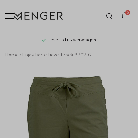
0
Levertijd 1-3 werkdagen
Enjoy
Home
Enjoy korte travel broek 870716
korte
travel
broek
870716
-