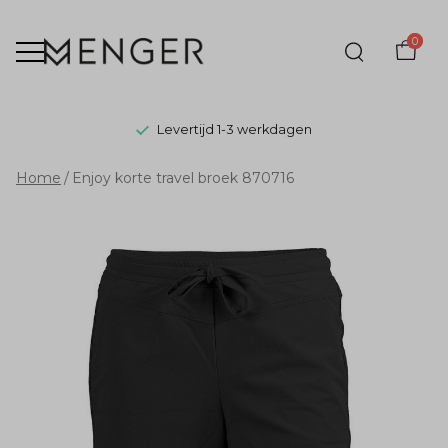
0
Levertijd 1-3 werkdagen
Enjoy
Home
Enjoy korte travel broek 870716
korte
travel
broek
870716
-