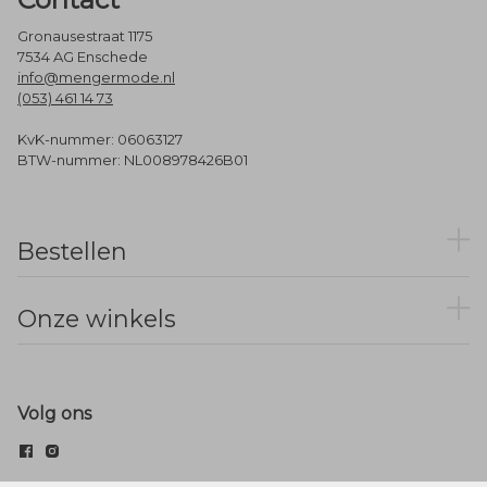
Gronausestraat 1175
7534 AG Enschede
info@mengermode.nl
(053) 461 14 73
KvK-nummer: 06063127
BTW-nummer: NL008978426B01
Bestellen
Onze winkels
Volg ons