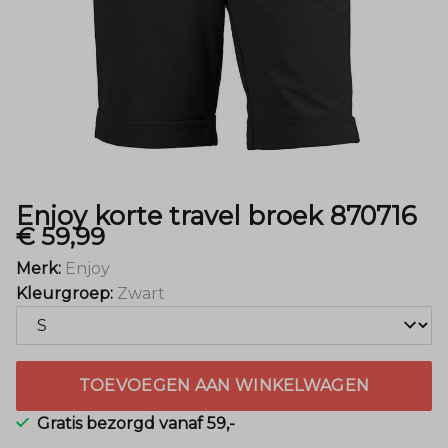
Menger
Mode
Enjoy korte travel broek 870716
€ 59,99
Merk:
Enjoy
Kleurgroep:
Zwart
TOEVOEGEN AAN WINKELWAGEN
Gratis bezorgd vanaf 59,-