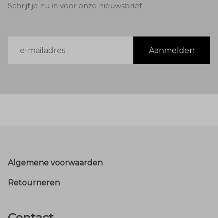
Schrijf je nu in voor onze nieuwsbrief
E-
Aanmelden
mailadres
Footer
Algemene voorwaarden
Retourneren
Contact