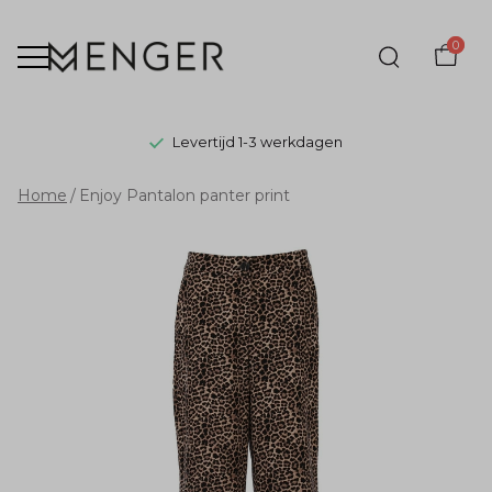
0
Levertijd 1-3 werkdagen
Enjoy
Home
Enjoy Pantalon panter print
Pantalon
panter
print
-
Menger