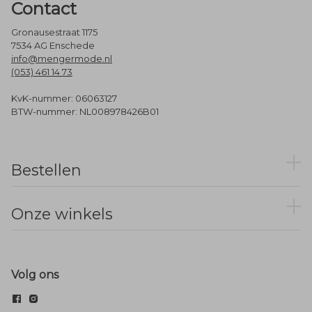
Contact
Gronausestraat 1175
7534 AG Enschede
info@mengermode.nl
(053) 461 14 73
KvK-nummer: 06063127
BTW-nummer: NL008978426B01
Bestellen
Onze winkels
Volg ons