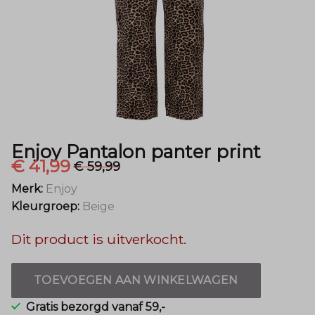
Mode
Enjoy Pantalon panter print
€ 41,99
€ 59,99
Merk:
Enjoy
Kleurgroep:
Beige
Dit product is uitverkocht.
TOEVOEGEN AAN WINKELWAGEN
Gratis bezorgd vanaf 59,-