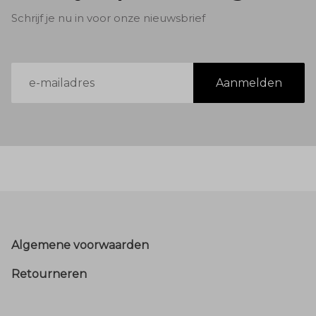
Schrijf je nu in voor onze nieuwsbrief
E-
Aanmelden
mailadres
Footer
Algemene voorwaarden
Retourneren