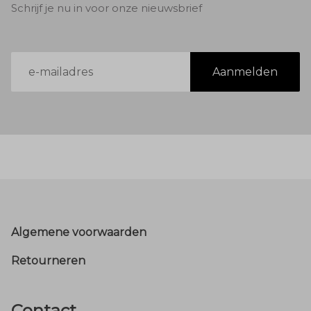
Schrijf je nu in voor onze nieuwsbrief
E-
Aanmelden
mailadres
Footer
Algemene voorwaarden
Retourneren
Contact