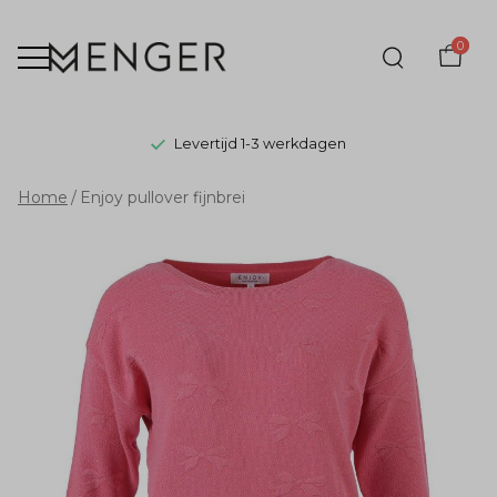
0
Levertijd 1-3 werkdagen
Enjoy
Home
Enjoy pullover fijnbrei
pullover
fijnbrei
-
Menger
Mode