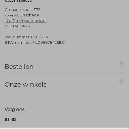
Gronausestraat 1175
7534 AG Enschede
info@mengermode.nl
(053) 461 14 73
KvK-nummer: 06063127
BTW-nummer: NL008978426B01
Bestellen
Onze winkels
Volg ons