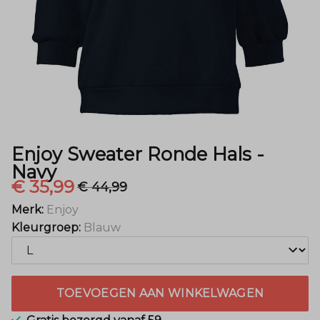
-
Menger
Mode
Enjoy Sweater Ronde Hals -
Navy
€ 35,99
€ 44,99
Merk:
Enjoy
Kleurgroep:
Blauw
TOEVOEGEN AAN WINKELWAGEN