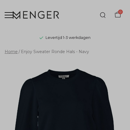
0
Levertijd 1-3 werkdagen
Enjoy
Home
Enjoy Sweater Ronde Hals - Navy
Sweater
Ronde
Hals
-
Navy