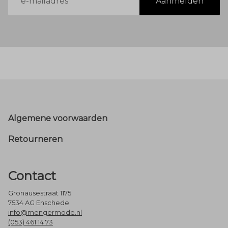
Aanmelden
mailadres
Footer
Algemene voorwaarden
Retourneren
Contact
Gronausestraat 1175
7534 AG Enschede
info@mengermode.nl
(053) 461 14 73