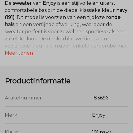
De
sweater
van
Enjoy
is een stijlvolle en uiterst
comfortabele basic in de diepe, klassieke kleur
navy
(191)
. Dit model is voorzien van een tijdloze
ronde
hals
en een verfijnde afwerking, waardoor de
sweater perfect is voor zowel een sportieve als een
zakelijke look. De donkerblauwe tint is een
veelzijdige kleur die in geen enkele garderobe mag
Meer tonen
ontbreken.
Kwaliteit en Materiaal
Productinformatie
Deze sweater is vervaardigd uit een luxe
materiaalmix van
52% Modal, 45% Polyester en 3%
Artikelnummer
183696
Elastaan
. De hoge concentratie Modal zorgt voor
een zijdezacht gevoel op de huid en een luxe
Merk
Enjoy
uitstraling. Het polyester maakt de sweater
vormvast en nagenoeg kreukvrij, terwijl de elastaan
Kleur
191 navy