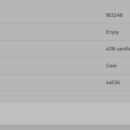
183248
Enjoy
408 vanill
Geel
44536