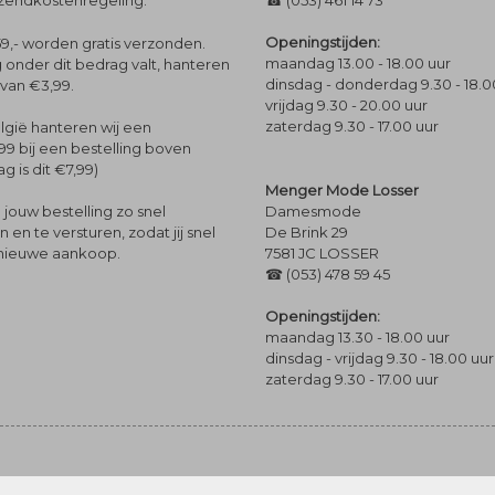
rzendkostenregeling.
☎ (053) 461 14 73
Openingstijden:
9,- worden gratis verzonden.
maandag 13.00 - 18.00 uur
 onder dit bedrag valt, hanteren
dinsdag - donderdag 9.30 - 18.0
 van €3,99.
vrijdag 9.30 - 20.00 uur
zaterdag 9.30 - 17.00 uur
lgië hanteren wij een
99 bij een bestelling boven
g is dit €7,99)
Menger Mode Losser
Damesmode
jouw bestelling zo snel
De Brink 29
en te versturen, zodat jij snel
7581 JC LOSSER
 nieuwe aankoop.
☎ (053) 478 59 45
Openingstijden:
maandag 13.30 - 18.00 uur
dinsdag - vrijdag 9.30 - 18.00 uur
zaterdag 9.30 - 17.00 uur