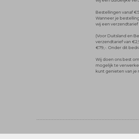
wij een duidelijke ve
Bestellingen vanaf €5
Wanneer je bestelling
wij een verzendtarief
(Voor Duitsland en Be
verzendtarief van €2,
€79,-. Onder dit bedra
Wij doen ons best om 
mogelijk te verwerken 
kunt genieten van je