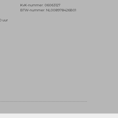
KvK-nummer: 06063127
BTW-nummer: NL008978426B01
0 uur