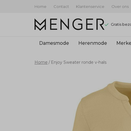
Home
Contact
Klantenservice
Over ons
Gratis bez
Damesmode
Herenmode
Merk
Enjoy
Home
Enjoy Sweater ronde v-hals
Sweater
ronde
v-
hals
-