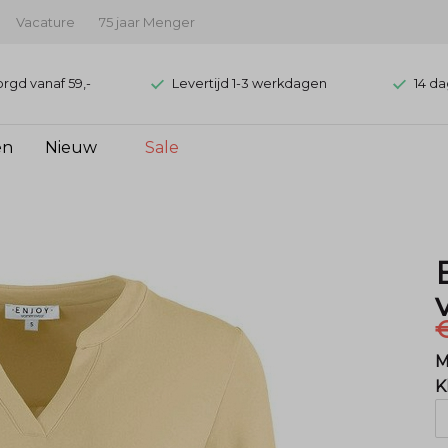
Vacature
75 jaar Menger
orgd vanaf 59,-
Levertijd 1-3 werkdagen
14 da
en
Nieuw
Sale
€
M
K