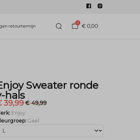
0
€ 0,00
gen retourtermijn
Enjoy Sweater ronde
v-hals
 39,99
€ 49,99
erk:
Enjoy
leurgroep:
Geel