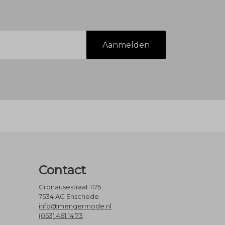
Aanmelden
Contact
Gronausestraat 1175
7534 AG Enschede
info@mengermode.nl
(053) 461 14 73