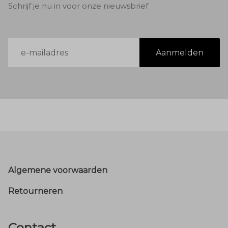
Schrijf je nu in voor onze nieuwsbrief
E-
Aanmelden
mailadres
Footer
Algemene voorwaarden
Retourneren
Contact