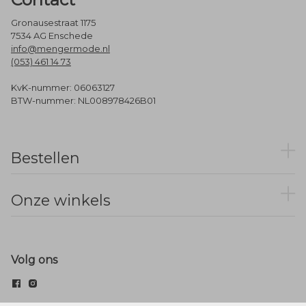
Gronausestraat 1175
7534 AG Enschede
info@mengermode.nl
(053) 461 14 73
KvK-nummer: 06063127
BTW-nummer: NL008978426B01
Bestellen
Onze winkels
Volg ons