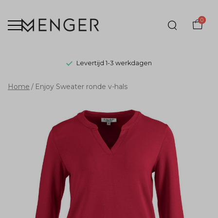
0
Levertijd 1-3 werkdagen
Enjoy
Home
Enjoy Sweater ronde v-hals
Sweater
ronde
v-
hals
-