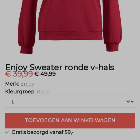
Menger
Mode
Enjoy Sweater ronde v-hals
€ 39,99
€ 49,99
Merk:
Enjoy
Kleurgroep:
Rood
TOEVOEGEN AAN WINKELWAGEN
Gratis bezorgd vanaf 59,-