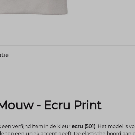
tie
Mouw - Ecru Print
s een verfijnd item in de kleur
ecru (501)
. Het model is v
 de top een uniek accent geeft. De elastische boord aan 