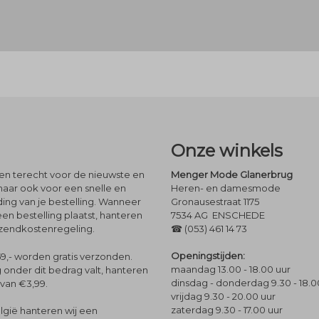
Onze winkels
leen terecht voor de nieuwste en
Menger Mode Glanerbrug
maar ook voor een snelle en
Heren- en damesmode
ng van je bestelling. Wanneer
Gronausestraat 1175
een bestelling plaatst, hanteren
7534 AG ENSCHEDE
rzendkostenregeling.
☎ (053) 461 14 73
Openingstijden:
9,- worden gratis verzonden.
maandag 13.00 - 18.00 uur
 onder dit bedrag valt, hanteren
dinsdag - donderdag 9.30 - 18.0
 van €3,99.
vrijdag 9.30 - 20.00 uur
zaterdag 9.30 - 17.00 uur
lgië hanteren wij een