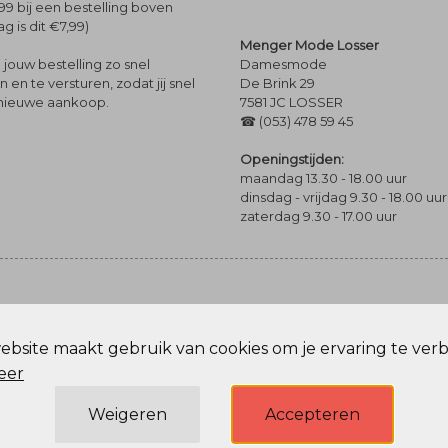
99 bij een bestelling boven
g is dit €7,99)
Menger Mode Losser
Damesmode
jouw bestelling zo snel
De Brink 29
en te versturen, zodat jij snel
7581 JC LOSSER
 nieuwe aankoop.
☎ (053) 478 59 45
Openingstijden:
maandag 13.30 - 18.00 uur
dinsdag - vrijdag 9.30 - 18.00 uur
zaterdag 9.30 - 17.00 uur
bsite maakt gebruik van cookies om je ervaring te ver
Privacy Policy
eer
Weigeren
Accepteren