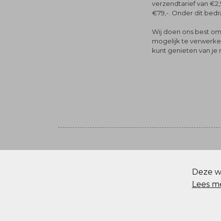
verzendtarief van €2,
€79,-. Onder dit bedra
Wij doen ons best om 
mogelijk te verwerken 
kunt genieten van je
Volg ons
© Menger Mode
Deze we
Cookie statement
Lees m