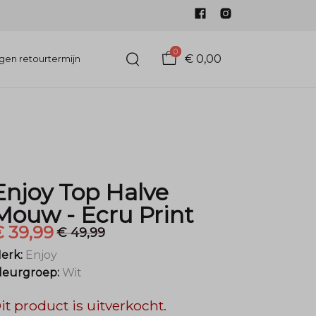
0
€ 0,00
gen retourtermijn
Enjoy Top Halve
Mouw - Ecru Print
 39,99
€ 49,99
erk:
Enjoy
leurgroep:
Wit
it product is uitverkocht.