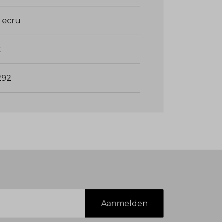
 ecru
t
292
Aanmelden