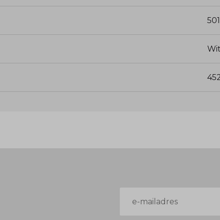
voorpand, elastische boord (blouson-effect).
501
Wi
45
E-
mailadres