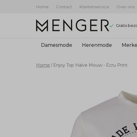
Home
Contact
Klantenservice
Over ons
Gratis bez
Damesmode
Herenmode
Merk
Enjoy
Home
Enjoy Top Halve Mouw - Ecru Print
Top
Halve
Mouw
-
Ecru