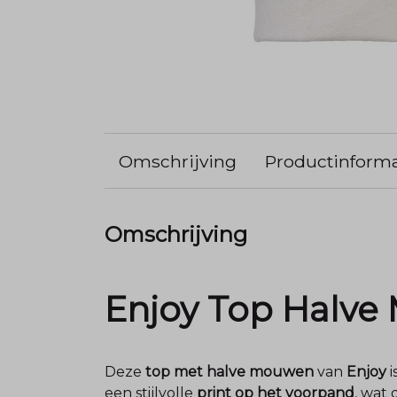
Omschrijving
Productinforma
Omschrijving
Enjoy Top Halve 
Deze
top met halve mouwen
van
Enjoy
i
een stijlvolle
print op het voorpand
, wat