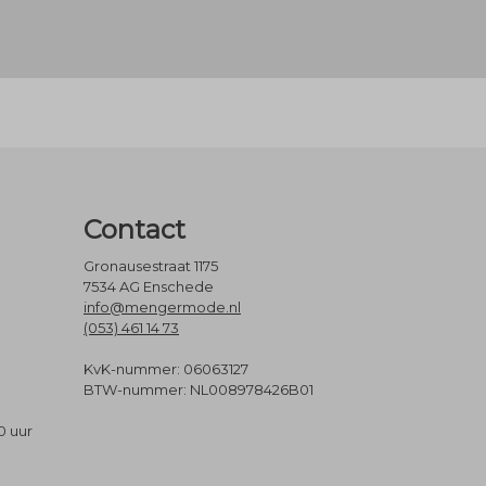
Contact
Gronausestraat 1175
7534 AG Enschede
info@mengermode.nl
(053) 461 14 73
KvK-nummer: 06063127
BTW-nummer: NL008978426B01
0 uur