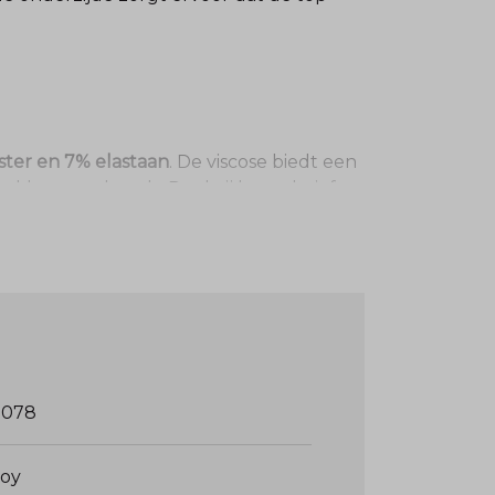
ster en 7% elastaan
. De viscose biedt een
 kleurvast houdt. Dankzij het relatief
3078
joy