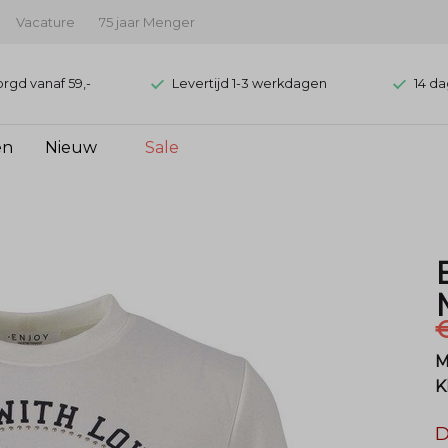
Vacature
75 jaar Menger
orgd vanaf 59,-
Levertijd 1-3 werkdagen
14 da
en
Nieuw
Sale
€
M
K
D