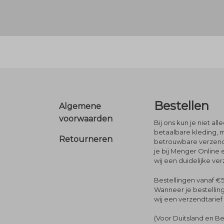
Footer
Bestellen
Algemene
voorwaarden
Bij ons kun je niet al
betaalbare kleding, 
Retourneren
betrouwbare verzendi
je bij Menger Online 
wij een duidelijke ve
Bestellingen vanaf €5
Wanneer je bestelling
wij een verzendtarief
(Voor Duitsland en Be