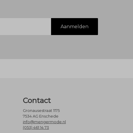
Aanmelden
Contact
Gronausestraat 1175
7534 AG Enschede
info@mengermode.nl
(053) 461 14 73