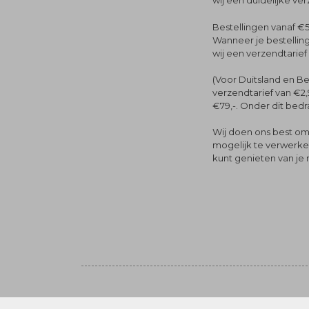
wij een duidelijke ve
Bestellingen vanaf €5
Wanneer je bestelling
wij een verzendtarief
(Voor Duitsland en Be
verzendtarief van €2,
€79,-. Onder dit bedra
Wij doen ons best om 
mogelijk te verwerken 
kunt genieten van je