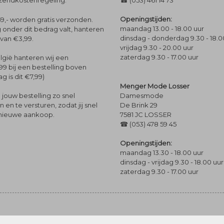
rzendkostenregeling.
☎ (053) 461 14 73
Openingstijden:
9,- worden gratis verzonden.
maandag 13.00 - 18.00 uur
 onder dit bedrag valt, hanteren
dinsdag - donderdag 9.30 - 18.0
 van €3,99.
vrijdag 9.30 - 20.00 uur
zaterdag 9.30 - 17.00 uur
lgië hanteren wij een
99 bij een bestelling boven
g is dit €7,99)
Menger Mode Losser
Damesmode
jouw bestelling zo snel
De Brink 29
en te versturen, zodat jij snel
7581 JC LOSSER
 nieuwe aankoop.
☎ (053) 478 59 45
Openingstijden:
maandag 13.30 - 18.00 uur
dinsdag - vrijdag 9.30 - 18.00 uur
zaterdag 9.30 - 17.00 uur