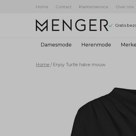
Home
Contact
Klantenservice
Over ons
Gratis bez
Damesmode
Herenmode
Merk
Enjoy
Home
Enjoy Turtle halve mouw
Turtle
halve
mouw
-
Menger