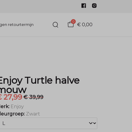
0
€ 0,00
gen retourtermijn
Enjoy Turtle halve
mouw
 27,99
€ 39,99
erk:
Enjoy
leurgroep:
Zwart