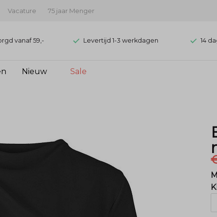
Vacature
75 jaar Menger
orgd vanaf 59,-
Levertijd 1-3 werkdagen
14 da
en
Nieuw
Sale
€
M
K