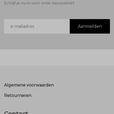
Schrijf je nu in voor onze nieuwsbrief
E-
Aanmelden
mailadres
Footer
Algemene voorwaarden
Retourneren
Contact