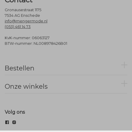
Gronausestraat 1175
7534 AG Enschede
info@mengermode.nl
(053) 461 14 73
KvK-nummer: 06063127
BTW-nummer: NL008978426B01
Bestellen
Onze winkels
Volg ons