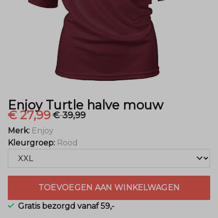
Mode
Enjoy Turtle halve mouw
€ 27,99
€ 39,99
Merk:
Enjoy
Kleurgroep:
Rood
TOEVOEGEN AAN WINKELWAGEN
Gratis bezorgd vanaf 59,-