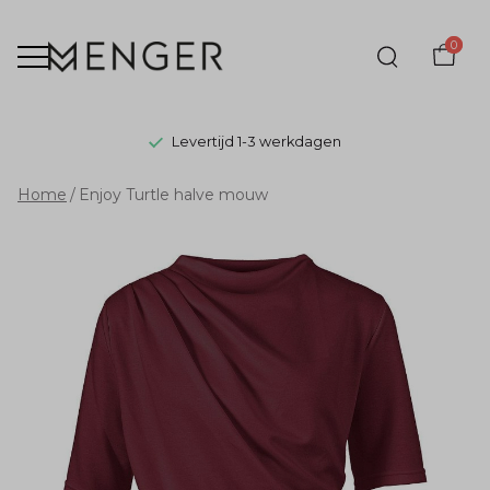
0
Levertijd 1-3 werkdagen
Enjoy
Home
Enjoy Turtle halve mouw
Turtle
halve
mouw
-
Menger