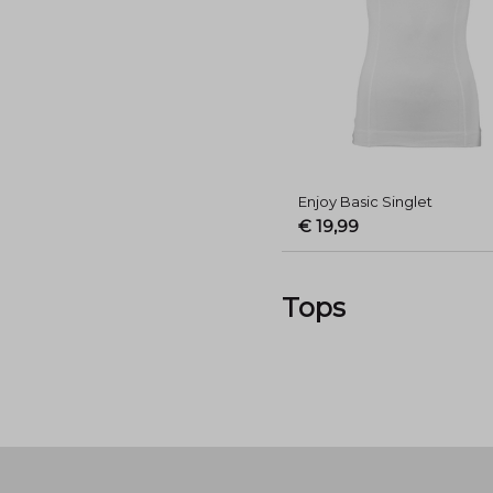
Enjoy Basic Singlet
€ 19,99
Tops