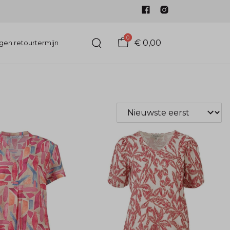
0
€ 0,00
gen retourtermijn