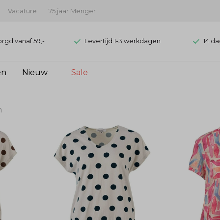
Vacature
75 jaar Menger
orgd vanaf 59,-
Levertijd 1-3 werkdagen
14 da
en
Nieuw
Sale
n