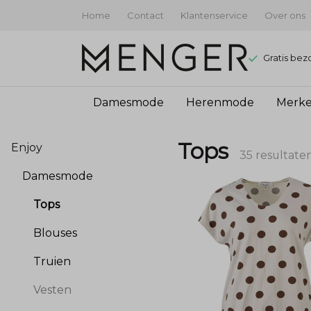
Home
Contact
Klantenservice
Over ons
Gratis bez
Damesmode
Herenmode
Merk
Tops
Tops
Enjoy
-
35 resultate
Damesmode
Menger
Tops
Mode
Blouses
Truien
Vesten