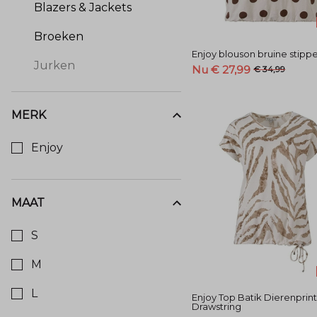
Blazers & Jackets
Broeken
Enjoy blouson bruine stipp
Jurken
Nu € 27,99
€ 34,99
MERK
Kies een Merk om op te filteren
Enjoy
MAAT
Kies een Maat om op te filteren
S
M
L
Enjoy Top Batik Dierenprin
Drawstring