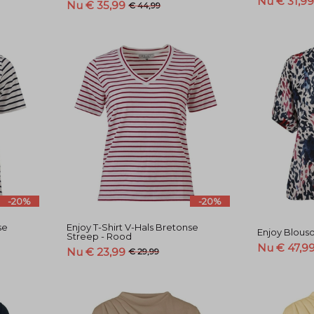
Nu € 31,9
Nu € 35,99
€ 44,99
-20%
-20%
se
Enjoy T-Shirt V-Hals Bretonse
Enjoy Blouso
Streep - Rood
Nu € 47,9
Nu € 23,99
€ 29,99