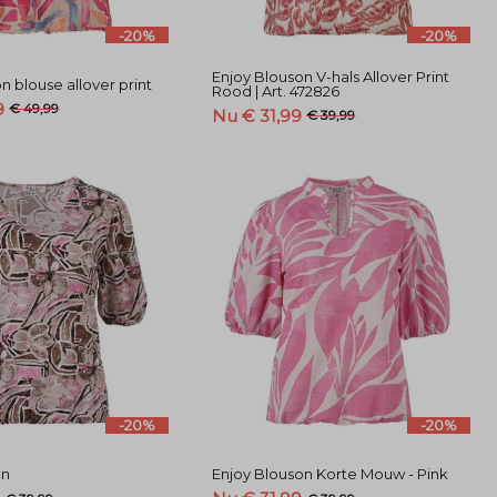
-20%
-20%
Enjoy Blouson V-hals Allover Print
n blouse allover print
Rood | Art. 472826
9
€ 49,99
Nu € 31,99
€ 39,99
-20%
-20%
on
Enjoy Blouson Korte Mouw - Pink