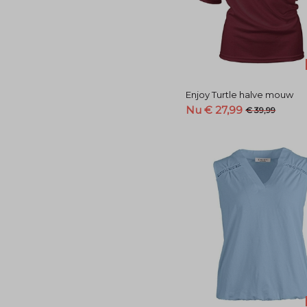
Enjoy Turtle halve mouw
Nu € 27,99
€ 39,99