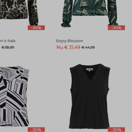
-30%
-30%
n V-hals
Enjoy Blouson
9
Nu € 31,49
€ 59,99
€ 44,99
-30%
-30%