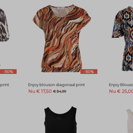
-50%
-50%
print
Enjoy blouson diagonaal print
Enjoy Blous
Nu € 17,50
Nu € 25,0
€ 34,99