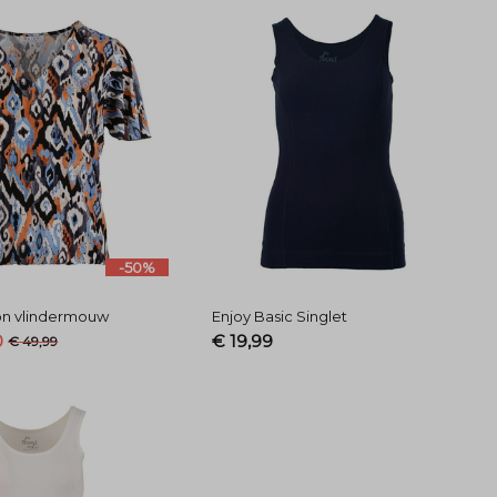
-50%
on vlindermouw
Enjoy Basic Singlet
0
€ 19,99
€ 49,99