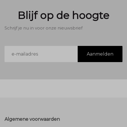
Blijf op de hoogte
Schrijf je nu in voor onze nieuwsbrief
E-
Aanmelden
mailadres
Footer
Algemene voorwaarden