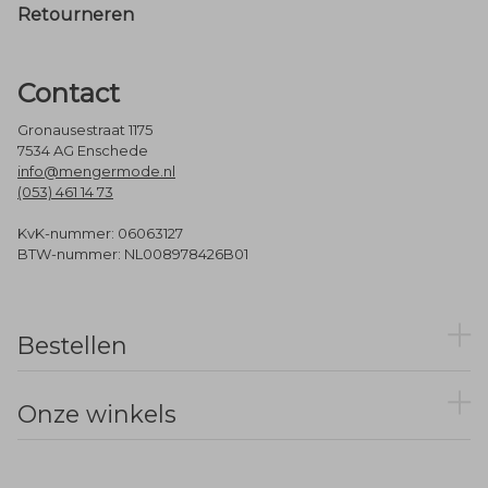
Retourneren
Contact
Gronausestraat 1175
7534 AG Enschede
info@mengermode.nl
(053) 461 14 73
KvK-nummer: 06063127
BTW-nummer: NL008978426B01
Bestellen
Onze winkels