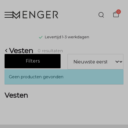
0
Levertijd 1-3 werkdagen
Vesten
Vesten
0 resultaten
-
Filters
Menger
Geen producten gevonden
Mode
Vesten