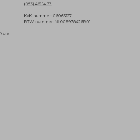
(053) 461 14 73
KvK-nummer: 06063127
BTW-nummer: NL008978426B01
0 uur