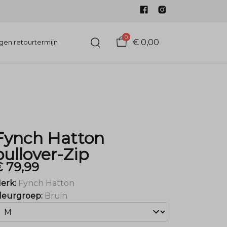
0
€ 0,00
gen retourtermijn
Fynch Hatton
pullover-Zip
€ 79,99
erk:
Fynch Hatton
leurgroep:
Bruin