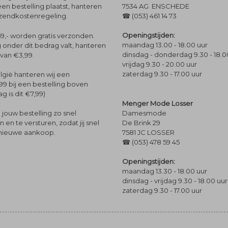
een bestelling plaatst, hanteren
7534 AG ENSCHEDE
rzendkostenregeling.
☎ (053) 461 14 73
Openingstijden:
9,- worden gratis verzonden.
maandag 13.00 - 18.00 uur
 onder dit bedrag valt, hanteren
dinsdag - donderdag 9.30 - 18.0
 van €3,99.
vrijdag 9.30 - 20.00 uur
zaterdag 9.30 - 17.00 uur
lgië hanteren wij een
99 bij een bestelling boven
g is dit €7,99)
Menger Mode Losser
Damesmode
jouw bestelling zo snel
De Brink 29
en te versturen, zodat jij snel
7581 JC LOSSER
 nieuwe aankoop.
☎ (053) 478 59 45
Openingstijden:
maandag 13.30 - 18.00 uur
dinsdag - vrijdag 9.30 - 18.00 uur
zaterdag 9.30 - 17.00 uur