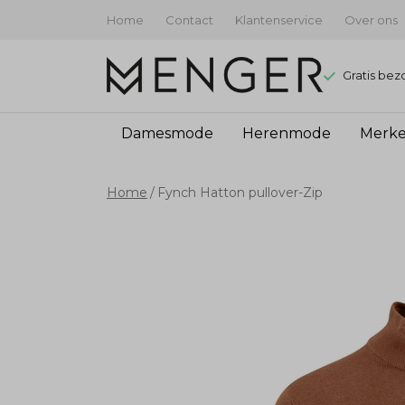
Home
Contact
Klantenservice
Over ons
Gratis bez
Damesmode
Herenmode
Merk
Fynch
Home
Fynch Hatton pullover-Zip
Hatton
pullover-
Zip
-
Menger