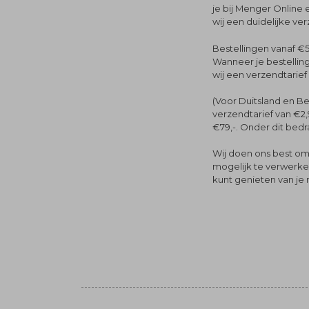
je bij Menger Online 
wij een duidelijke ve
Bestellingen vanaf €5
Wanneer je bestelling
wij een verzendtarief
(Voor Duitsland en Be
verzendtarief van €2,
€79,-. Onder dit bedra
Wij doen ons best om 
mogelijk te verwerken 
kunt genieten van je