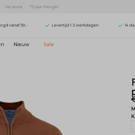
Vacature
75 jaar Menger
orgd vanaf 59,-
Levertijd 1-3 werkdagen
14 da
en
Nieuw
Sale
M
K