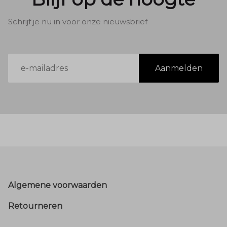
Schrijf je nu in voor onze nieuwsbrief
E-
Aanmelden
mailadres
Footer
Algemene voorwaarden
Retourneren