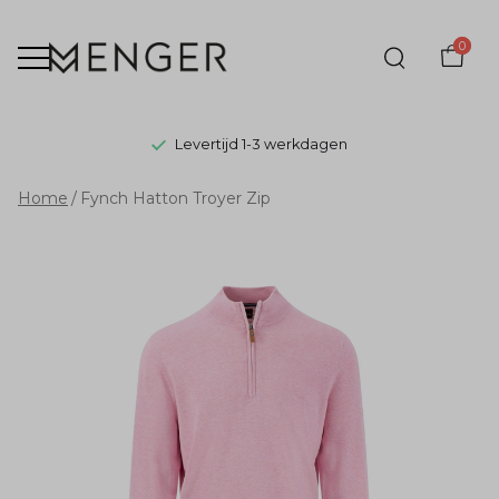
0
Levertijd 1-3 werkdagen
Fynch
Home
Fynch Hatton Troyer Zip
Hatton
Troyer
Zip
-
Menger