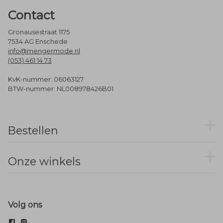
Contact
Gronausestraat 1175
7534 AG Enschede
info@mengermode.nl
(053) 461 14 73
KvK-nummer: 06063127
BTW-nummer: NL008978426B01
Bestellen
Onze winkels
Volg ons