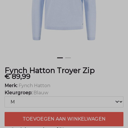
Mode
Fynch Hatton Troyer Zip
€ 89,99
Merk:
Fynch Hatton
Kleurgroep:
Blauw
TOEVOEGEN AAN WINKELWAGEN