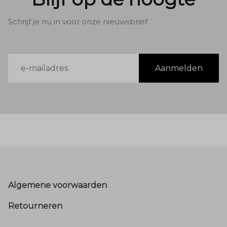
Schrijf je nu in voor onze nieuwsbrief
E-
Aanmelden
mailadres
Footer
Algemene voorwaarden
Retourneren