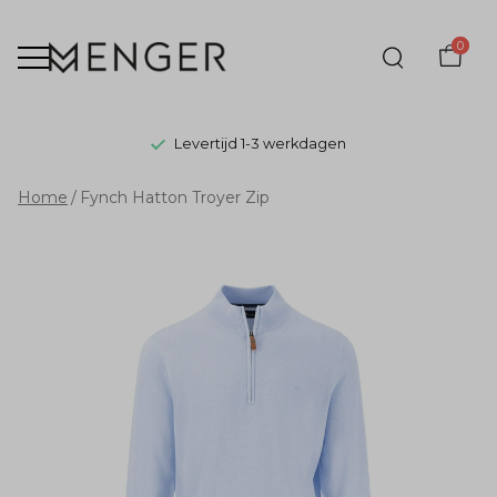
0
Levertijd 1-3 werkdagen
Fynch
Home
Fynch Hatton Troyer Zip
Hatton
Troyer
Zip
-
Menger