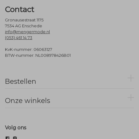
Contact
Gronausestraat 1175
7534 AG Enschede
info@mengermode.nl
(053) 461 14 73
KvK-nummer: 06063127
BTW-nummer: NL008978426B01
Bestellen
Onze winkels
Volg ons