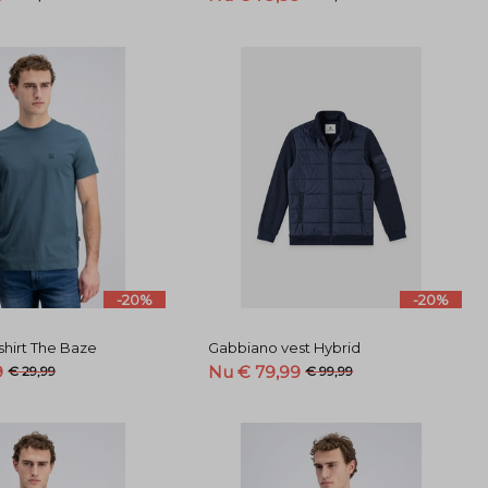
-20%
-20%
shirt The Baze
Gabbiano vest Hybrid
9
Nu € 79,99
€ 29,99
€ 99,99