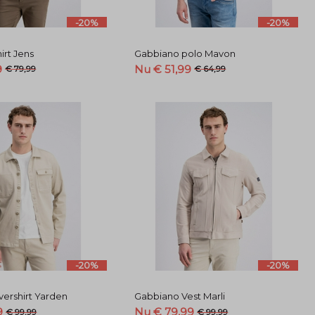
-20%
-20%
irt Jens
Gabbiano polo Mavon
9
Nu € 51,99
€ 79,99
€ 64,99
-20%
-20%
ershirt Yarden
Gabbiano Vest Marli
9
Nu € 79,99
€ 99,99
€ 99,99