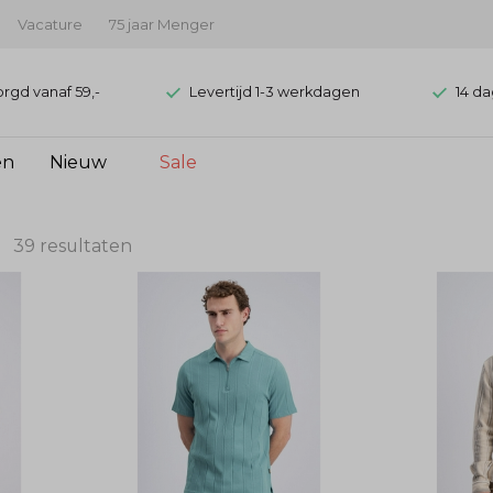
Vacature
75 jaar Menger
orgd vanaf 59,-
Levertijd 1-3 werkdagen
14 da
en
Nieuw
Sale
39 resultaten