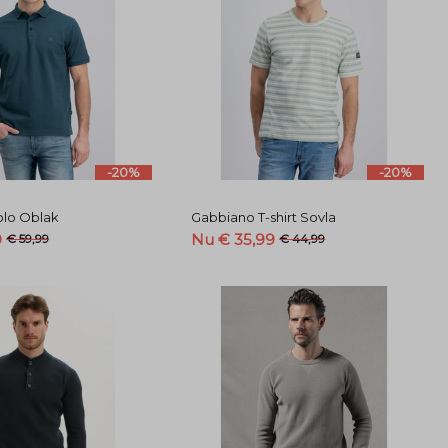
-20%
-20%
olo Oblak
Gabbiano T-shirt Sovla
9
Nu € 35,99
€ 59,99
€ 44,99