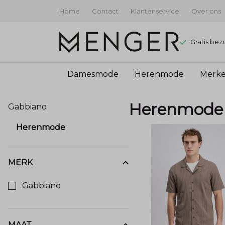
Home
Contact
Klantenservice
Over ons
Gratis bez
Damesmode
Herenmode
Merk
Herenmode
Herenmode
Gabbiano
-
Herenmode
Menger
Mode
MERK
Kies een Merk om op te filteren
Gabbiano
MAAT