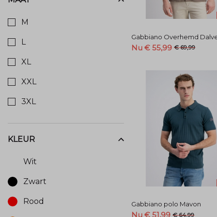
Kies een Maat om op te filteren
M
Gabbiano Overhemd Dalv
L
Nu € 55,99
€ 69,99
XL
XXL
3XL
KLEUR
Kies een Kleur om op te filteren
Wit
Zwart
Rood
Gabbiano polo Mavon
Nu € 51,99
€ 64,99