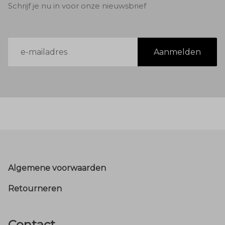
Schrijf je nu in voor onze nieuwsbrief
E-
Aanmelden
mailadres
Footer
Algemene voorwaarden
Retourneren
Contact