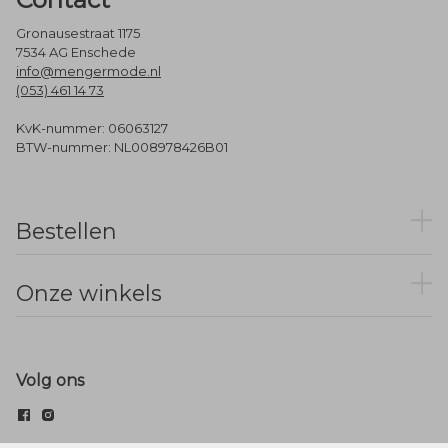
Gronausestraat 1175
7534 AG Enschede
info@mengermode.nl
(053) 461 14 73
KvK-nummer: 06063127
BTW-nummer: NL008978426B01
Bestellen
Onze winkels
Volg ons