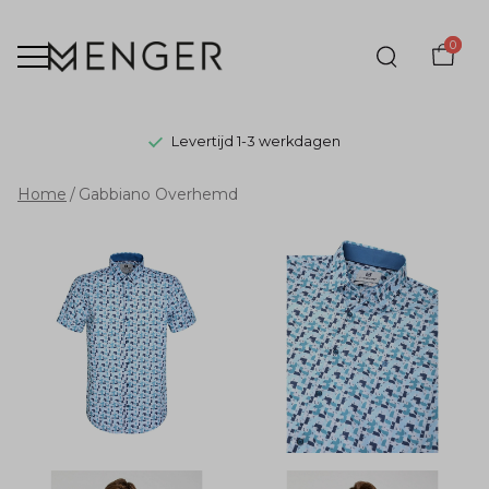
0
Levertijd 1-3 werkdagen
Gabbiano
Home
Gabbiano Overhemd
Overhemd
-
Menger
Mode