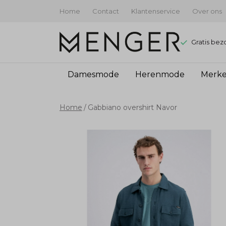
Home
Contact
Klantenservice
Over ons
Gratis bez
Damesmode
Herenmode
Merk
Gabbiano
Home
Gabbiano overshirt Navor
overshirt
Navor
-
Menger
Mode