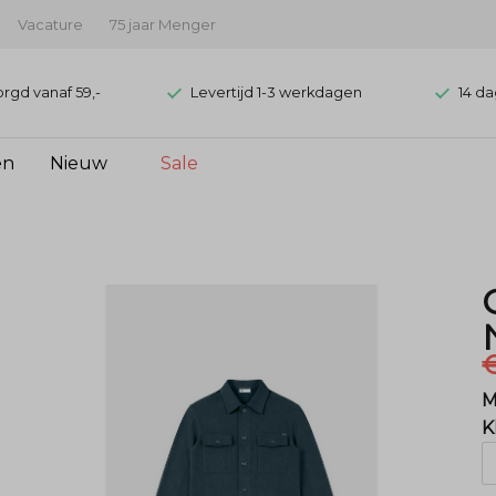
Vacature
75 jaar Menger
orgd vanaf 59,-
Levertijd 1-3 werkdagen
14 da
en
Nieuw
Sale
€
M
K