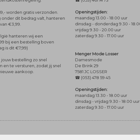
rzendkostenregeling.
☎ (053) 461 14 73
Openingstijden:
9,- worden gratis verzonden.
maandag 13.00 - 18.00 uur
 onder dit bedrag valt, hanteren
dinsdag - donderdag 9.30 - 18.0
 van €3,99.
vrijdag 9.30 - 20.00 uur
zaterdag 9.30 - 17.00 uur
lgië hanteren wij een
99 bij een bestelling boven
g is dit €7,99)
Menger Mode Losser
Damesmode
jouw bestelling zo snel
De Brink 29
en te versturen, zodat jij snel
7581 JC LOSSER
 nieuwe aankoop.
☎ (053) 478 59 45
Openingstijden:
maandag 13.30 - 18.00 uur
dinsdag - vrijdag 9.30 - 18.00 uur
zaterdag 9.30 - 17.00 uur