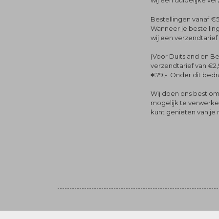
wij een duidelijke ve
Bestellingen vanaf €5
Wanneer je bestelling
wij een verzendtarief
(Voor Duitsland en Be
verzendtarief van €2,
€79,-. Onder dit bedra
Wij doen ons best om 
mogelijk te verwerken 
kunt genieten van je