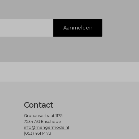
Aanmelden
Contact
Gronausestraat 1175
7534 AG Enschede
info@mengermode.nl
(053) 461 14 73