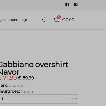
0
€ 0,00
gen retourtermijn
Gabbiano overshirt
Navor
 71,99
€ 89,99
erk:
Gabbiano
leurgroep:
Groen