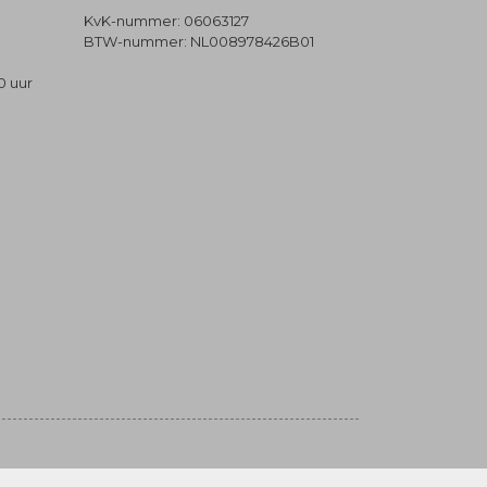
KvK-nummer: 06063127
BTW-nummer: NL008978426B01
0 uur