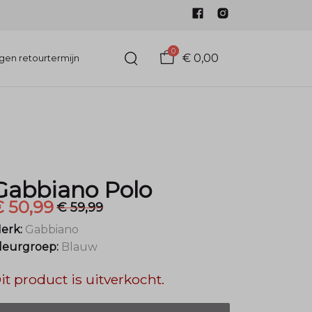
0
€ 0,00
gen retourtermijn
Gabbiano Polo
€ 50,99
€ 59,99
erk:
Gabbiano
leurgroep:
Blauw
it product is uitverkocht.