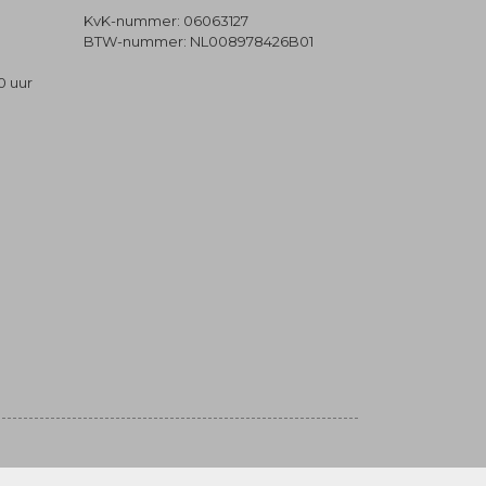
KvK-nummer: 06063127
BTW-nummer: NL008978426B01
0 uur