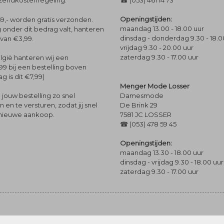
rzendkostenregeling.
☎ (053) 461 14 73
Openingstijden:
9,- worden gratis verzonden.
maandag 13.00 - 18.00 uur
 onder dit bedrag valt, hanteren
dinsdag - donderdag 9.30 - 18.0
 van €3,99.
vrijdag 9.30 - 20.00 uur
zaterdag 9.30 - 17.00 uur
lgië hanteren wij een
99 bij een bestelling boven
g is dit €7,99)
Menger Mode Losser
Damesmode
jouw bestelling zo snel
De Brink 29
en te versturen, zodat jij snel
7581 JC LOSSER
 nieuwe aankoop.
☎ (053) 478 59 45
Openingstijden:
maandag 13.30 - 18.00 uur
dinsdag - vrijdag 9.30 - 18.00 uur
zaterdag 9.30 - 17.00 uur