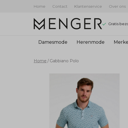
Home
Contact
Klantenservice
Over ons
Gratis bez
Damesmode
Herenmode
Merk
Gabbiano
Home
Gabbiano Polo
Polo
-
Menger
Mode