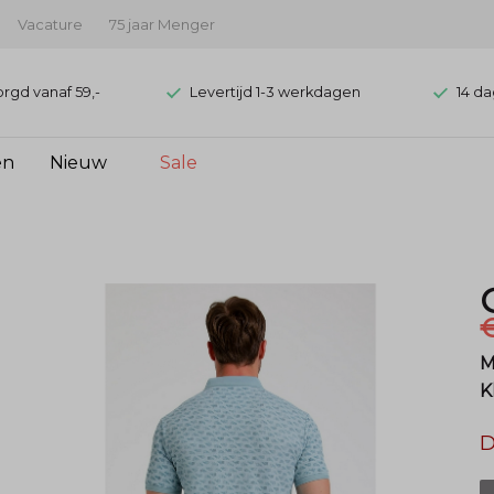
Vacature
75 jaar Menger
orgd vanaf 59,-
Levertijd 1-3 werkdagen
14 da
en
Nieuw
Sale
M
K
D