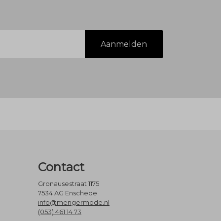
Aanmelden
Contact
Gronausestraat 1175
7534 AG Enschede
info@mengermode.nl
(053) 461 14 73