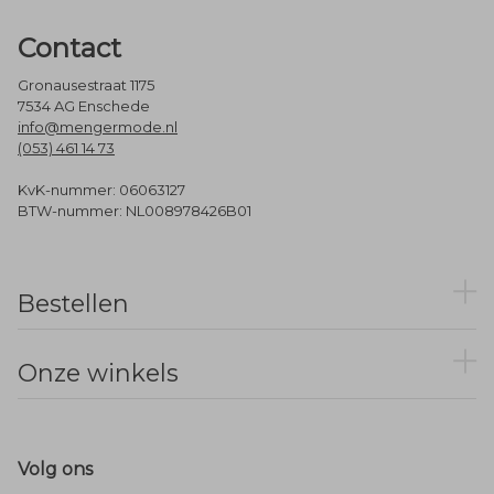
Contact
Gronausestraat 1175
7534 AG Enschede
info@mengermode.nl
(053) 461 14 73
KvK-nummer: 06063127
BTW-nummer: NL008978426B01
Bestellen
Onze winkels
Volg ons