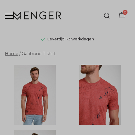
0
Levertijd 1-3 werkdagen
Gabbiano
Home
Gabbiano T-shirt
T-
shirt
-
Menger
Mode