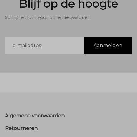
Blijf op de hoogte
Schrijf je nu in voor onze nieuwsbrief
E-
Aanmelden
mailadres
Footer
Algemene voorwaarden
Retourneren