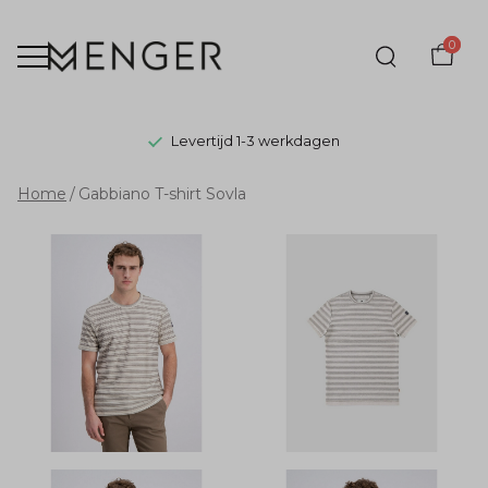
0
Levertijd 1-3 werkdagen
Gabbiano
Home
Gabbiano T-shirt Sovla
T-
shirt
Sovla
-
Menger