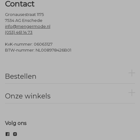
Contact
Gronausestraat 1175
7534 AG Enschede
info@mengermode.nl
(053) 461 14 73
KvK-nummer: 06063127
BTW-nummer: NL008978426B01
Bestellen
Onze winkels
Volg ons