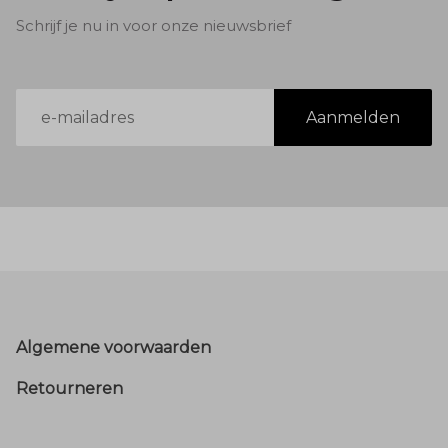
Schrijf je nu in voor onze nieuwsbrief
E-
Aanmelden
mailadres
Footer
Algemene voorwaarden
Retourneren