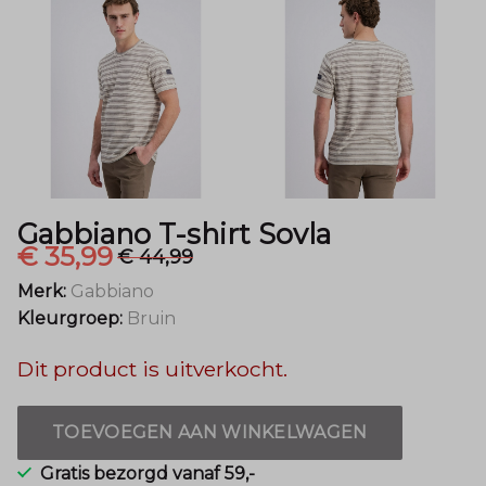
Mode
Gabbiano T-shirt Sovla
€ 35,99
€ 44,99
Merk:
Gabbiano
Kleurgroep:
Bruin
Dit product is uitverkocht.
TOEVOEGEN AAN WINKELWAGEN
Gratis bezorgd vanaf 59,-