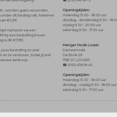
rzendkostenregeling.
☎ (053) 461 14 73
Openingstijden:
9,- worden gratis verzonden.
maandag 13.00 - 18.00 uur
 onder dit bedrag valt, hanteren
dinsdag - donderdag 9.30 - 18.0
 van €3,99.
vrijdag 9.30 - 20.00 uur
zaterdag 9.30 - 17.00 uur
lgië hanteren wij een
99 bij een bestelling boven
g is dit €7,99)
Menger Mode Losser
Damesmode
jouw bestelling zo snel
De Brink 29
en te versturen, zodat jij snel
7581 JC LOSSER
 nieuwe aankoop.
☎ (053) 478 59 45
Openingstijden:
maandag 13.30 - 18.00 uur
dinsdag - vrijdag 9.30 - 18.00 uur
zaterdag 9.30 - 17.00 uur