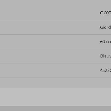
6160
Gior
60 n
Blau
4522