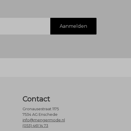
Aanmelden
Contact
Gronausestraat 1175
7534 AG Enschede
info@mengermode.nl
(053) 461 14 73