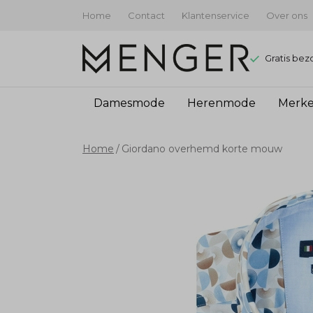
Home
Contact
Klantenservice
Over ons
Gratis bez
Damesmode
Herenmode
Merk
Giordano
Home
Giordano overhemd korte mouw
overhemd
korte
mouw
-
Menger