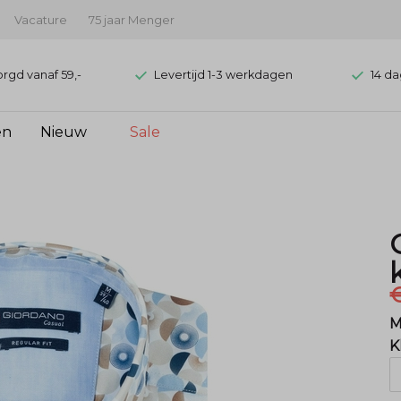
Vacature
75 jaar Menger
orgd vanaf 59,-
Levertijd 1-3 werkdagen
14 da
en
Nieuw
Sale
€
M
K