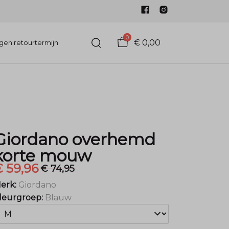
0
€ 0,00
gen retourtermijn
Giordano overhemd
korte mouw
 59,96
€ 74,95
erk:
Giordano
leurgroep:
Blauw