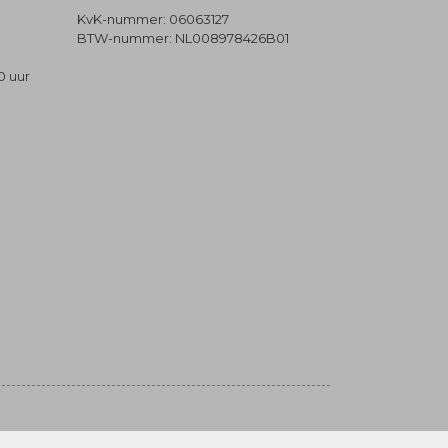
KvK-nummer: 06063127
BTW-nummer: NL008978426B01
0 uur