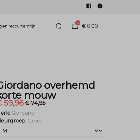
0
€ 0,00
gen retourtermijn
Giordano overhemd
korte mouw
 59,96
€ 74,95
erk:
Giordano
leurgroep:
Groen