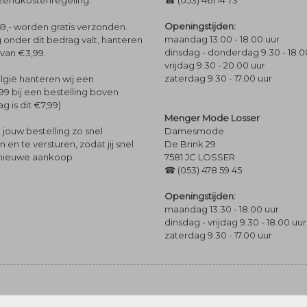
rzendkostenregeling.
☎ (053) 461 14 73
Openingstijden:
9,- worden gratis verzonden.
maandag 13.00 - 18.00 uur
 onder dit bedrag valt, hanteren
dinsdag - donderdag 9.30 - 18.0
 van €3,99.
vrijdag 9.30 - 20.00 uur
zaterdag 9.30 - 17.00 uur
lgië hanteren wij een
99 bij een bestelling boven
g is dit €7,99)
Menger Mode Losser
Damesmode
jouw bestelling zo snel
De Brink 29
en te versturen, zodat jij snel
7581 JC LOSSER
 nieuwe aankoop.
☎ (053) 478 59 45
Openingstijden:
maandag 13.30 - 18.00 uur
dinsdag - vrijdag 9.30 - 18.00 uur
zaterdag 9.30 - 17.00 uur