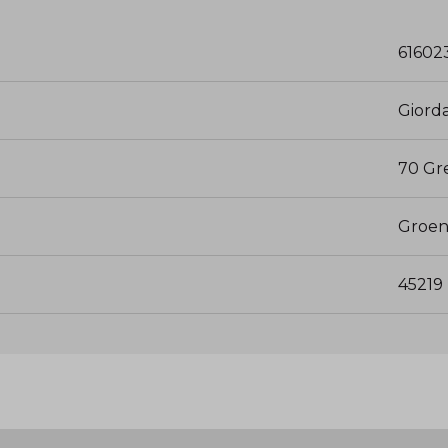
61602
Giord
70 Gr
Groe
45219