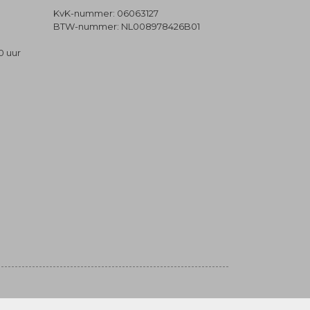
KvK-nummer: 06063127
BTW-nummer: NL008978426B01
0 uur