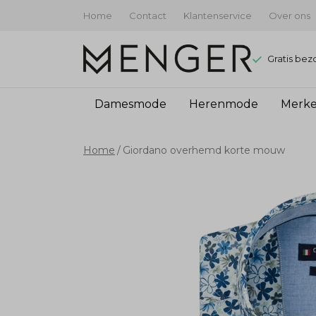
Home
Contact
Klantenservice
Over ons
Gratis bez
Damesmode
Herenmode
Merk
Giordano
Home
Giordano overhemd korte mouw
overhemd
korte
mouw
-
Menger