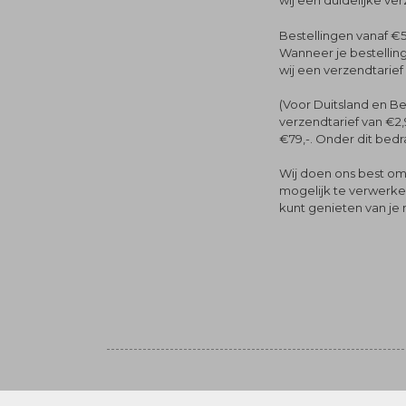
wij een duidelijke ve
Bestellingen vanaf €5
Wanneer je bestelling
wij een verzendtarief
(Voor Duitsland en Be
verzendtarief van €2,
€79,-. Onder dit bedra
Wij doen ons best om 
mogelijk te verwerken 
kunt genieten van je