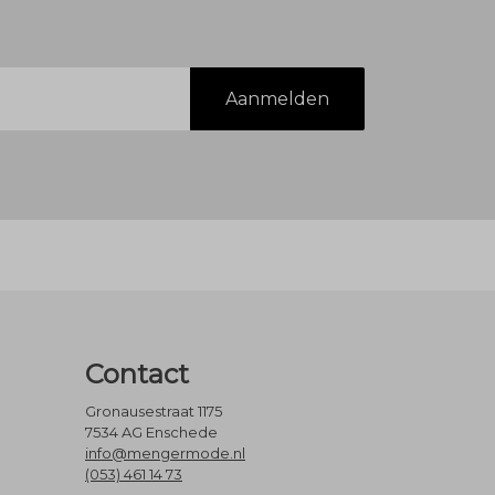
Aanmelden
Contact
Gronausestraat 1175
7534 AG Enschede
info@mengermode.nl
(053) 461 14 73