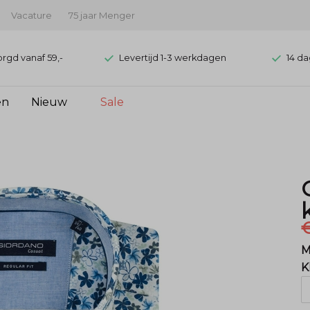
Vacature
75 jaar Menger
orgd vanaf 59,-
Levertijd 1-3 werkdagen
14 da
en
Nieuw
Sale
€
M
K