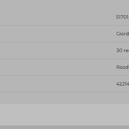
51701
Gior
30 r
Rood
4221