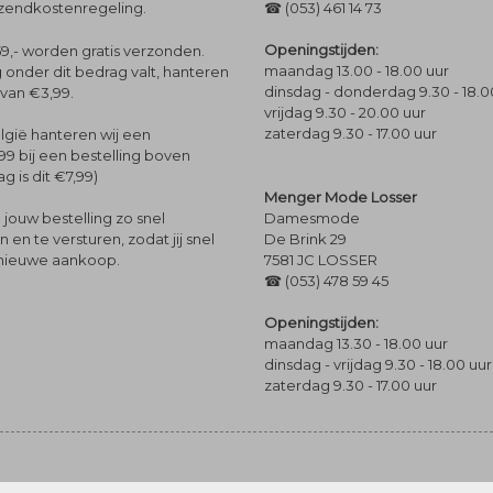
rzendkostenregeling.
☎ (053) 461 14 73
Openingstijden:
9,- worden gratis verzonden.
maandag 13.00 - 18.00 uur
 onder dit bedrag valt, hanteren
dinsdag - donderdag 9.30 - 18.0
 van €3,99.
vrijdag 9.30 - 20.00 uur
zaterdag 9.30 - 17.00 uur
lgië hanteren wij een
99 bij een bestelling boven
g is dit €7,99)
Menger Mode Losser
Damesmode
jouw bestelling zo snel
De Brink 29
en te versturen, zodat jij snel
7581 JC LOSSER
 nieuwe aankoop.
☎ (053) 478 59 45
Openingstijden:
maandag 13.30 - 18.00 uur
dinsdag - vrijdag 9.30 - 18.00 uur
zaterdag 9.30 - 17.00 uur