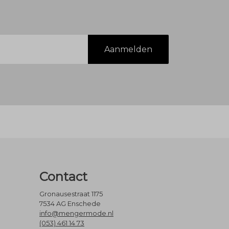
Aanmelden
Contact
Gronausestraat 1175
7534 AG Enschede
info@mengermode.nl
(053) 461 14 73