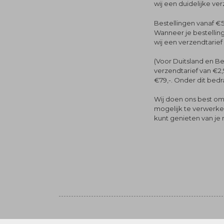
wij een duidelijke ve
Bestellingen vanaf €5
Wanneer je bestelling
wij een verzendtarief
(Voor Duitsland en Be
verzendtarief van €2,
€79,-. Onder dit bedra
Wij doen ons best om 
mogelijk te verwerken 
kunt genieten van je