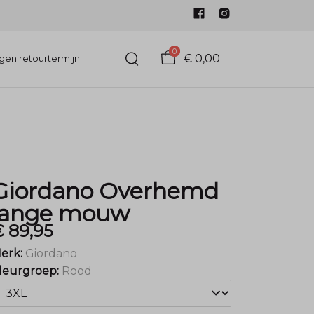
0
€ 0,00
gen retourtermijn
Giordano Overhemd
lange mouw
 89,95
erk:
Giordano
leurgroep:
Rood