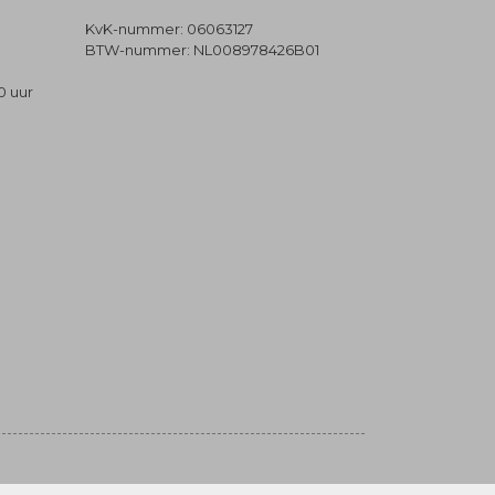
KvK-nummer: 06063127
BTW-nummer: NL008978426B01
0 uur