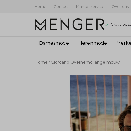
Home
Contact
Klantenservice
Over ons
Gratis bez
Damesmode
Herenmode
Merk
Giordano
Home
Giordano Overhemd lange mouw
Overhemd
lange
mouw
-
Menger