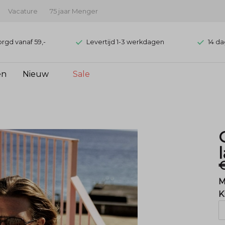
Vacature
75 jaar Menger
orgd vanaf 59,-
Levertijd 1-3 werkdagen
14 da
en
Nieuw
Sale
€
M
K