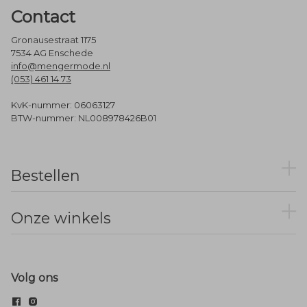
Contact
Gronausestraat 1175
7534 AG Enschede
info@mengermode.nl
(053) 461 14 73
KvK-nummer: 06063127
BTW-nummer: NL008978426B01
Bestellen
Onze winkels
Volg ons