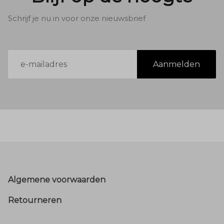
Schrijf je nu in voor onze nieuwsbrief
E-
Aanmelden
mailadres
Footer
Algemene voorwaarden
Retourneren