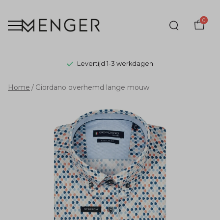
0
Levertijd 1-3 werkdagen
Giordano
Home
Giordano overhemd lange mouw
overhemd
lange
mouw
-
Menger