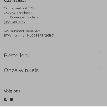
Contact
Gronausestraat 1175
7534 AG Enschede
info@mengermode.nl
(053) 461 14 73
KvK-nummer: 06063127
BTW-nummer: NL008978426B01
Bestellen
Onze winkels
Volg ons