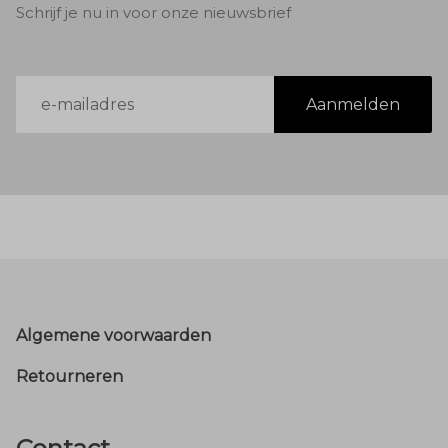
Schrijf je nu in voor onze nieuwsbrief
E-
Aanmelden
mailadres
Footer
Algemene voorwaarden
Retourneren