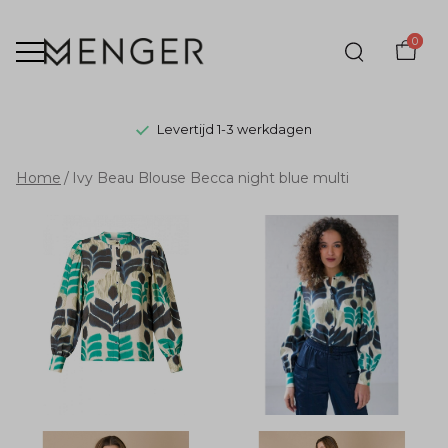
0
Levertijd 1-3 werkdagen
Ivy
Home
Ivy Beau Blouse Becca night blue multi
Beau
Blouse
Becca
night
blue