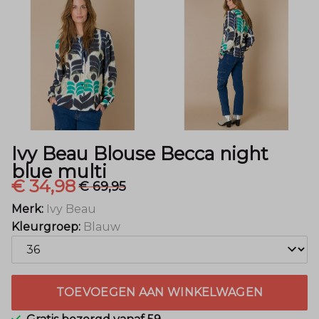
multi
-
Menger
Mode
Ivy Beau Blouse Becca night
blue multi
€ 34,98
€ 69,95
Merk:
Ivy Beau
Kleurgroep:
Blauw
TOEVOEGEN AAN WINKELWAGEN