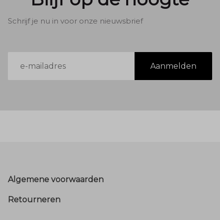
Schrijf je nu in voor onze nieuwsbrief
E-
Aanmelden
mailadres
Footer
Algemene voorwaarden
Retourneren