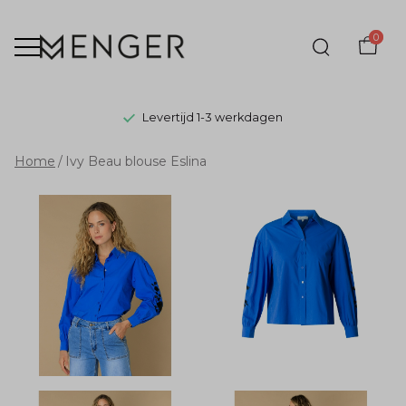
0
Levertijd 1-3 werkdagen
Ivy
Home
Ivy Beau blouse Eslina
Beau
blouse
Eslina
-
Menger