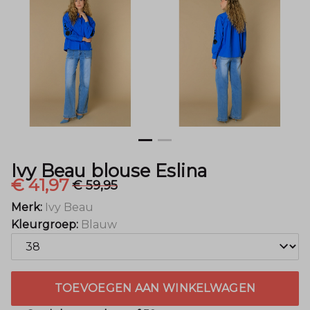
Mode
Ivy Beau blouse Eslina
€ 41,97
€ 59,95
Merk:
Ivy Beau
Kleurgroep:
Blauw
TOEVOEGEN AAN WINKELWAGEN