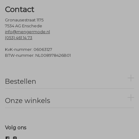
Contact
Gronausestraat 1175
7534 AG Enschede
info@mengermode.nl
(053) 461 14 73
KvK-nummer: 06063127
BTW-nummer: NL008978426B01
Bestellen
Onze winkels
Volg ons