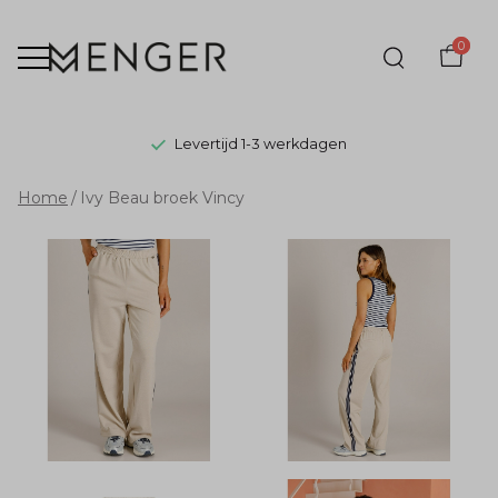
0
Levertijd 1-3 werkdagen
Ivy
Home
Ivy Beau broek Vincy
Beau
broek
Vincy
-
Menger