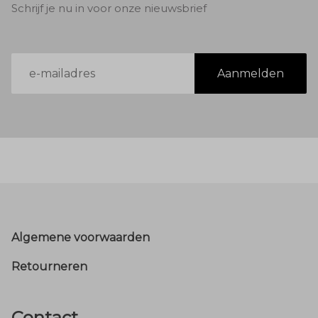
Schrijf je nu in voor onze nieuwsbrief
E-
Aanmelden
mailadres
Footer
Algemene voorwaarden
Retourneren
Contact