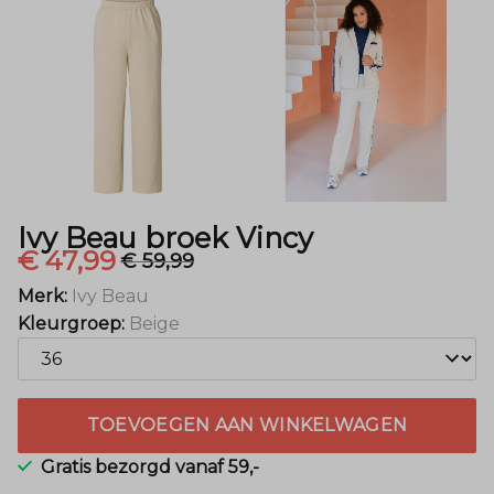
Mode
Ivy Beau broek Vincy
€ 47,99
€ 59,99
Merk:
Ivy Beau
Kleurgroep:
Beige
TOEVOEGEN AAN WINKELWAGEN
Gratis bezorgd vanaf 59,-