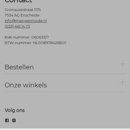
Gronausestraat 1175
7534 AG Enschede
info@mengermode.nl
(053) 461 14 73
KvK-nummer: 06063127
BTW-nummer: NL008978426B01
Bestellen
Onze winkels
Volg ons