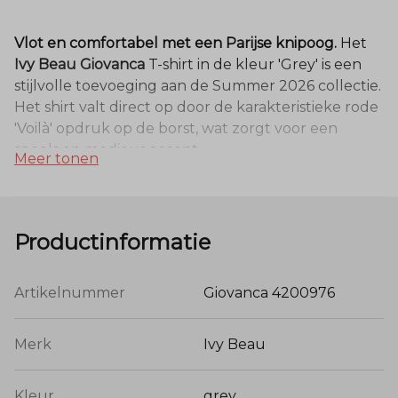
Vlot en comfortabel met een Parijse knipoog.
Het
Ivy Beau Giovanca
T-shirt in de kleur 'Grey' is een
stijlvolle toevoeging aan de Summer 2026 collectie.
Het shirt valt direct op door de karakteristieke rode
'Voilà' opdruk op de borst, wat zorgt voor een
speels en modieus accent.
Meer tonen
Kwaliteit en details:
Hoogwaardige Modal-Mix
: Vervaardigd uit
48%
Productinformatie
modal, 48% katoen en 4% elastaan
. Deze
samenstelling garandeert een zijdezacht
gevoel, een prachtige valling en een optimaal
Artikelnummer
Giovanca 4200976
ademend vermogen. Het elastaan zorgt
ervoor dat het shirt zijn vorm behoudt en een
Merk
Ivy Beau
prettige stretch heeft.
Elegant Ontwerp
: Voorzien van een
vrouwelijke V-hals en korte
capsleeves
, wat
Kleur
grey