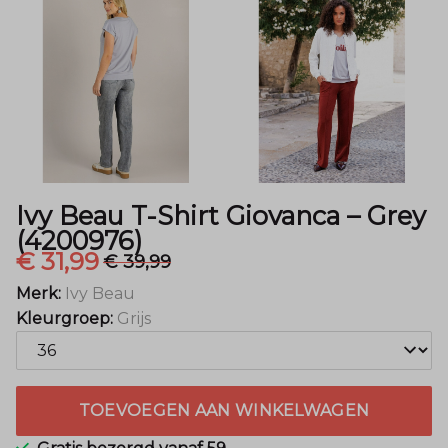
Grey
(4200976)
-
Menger
Mode
Ivy Beau T-Shirt Giovanca – Grey
(4200976)
€ 31,99
€ 39,99
Merk:
Ivy Beau
Kleurgroep:
Grijs
TOEVOEGEN AAN WINKELWAGEN