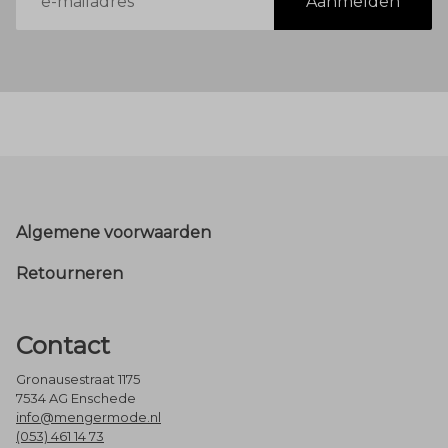
Aanmelden
mailadres
Footer
Algemene voorwaarden
Retourneren
Contact
Gronausestraat 1175
7534 AG Enschede
info@mengermode.nl
(053) 461 14 73