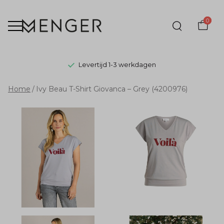
0
Levertijd 1-3 werkdagen
Ivy
Home
Ivy Beau T-Shirt Giovanca – Grey (4200976)
Beau
T-
Shirt
Giovanca
–