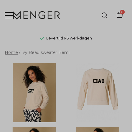
0
Levertijd 1-3 werkdagen
Ivy
Home
Ivy Beau sweater Remi
Beau
sweater
Remi
-
Menger