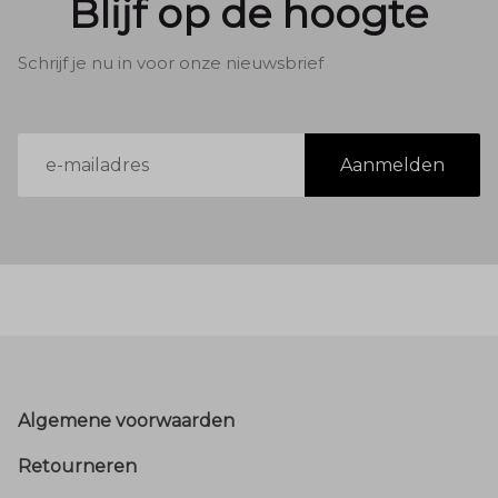
Blijf op de hoogte
Schrijf je nu in voor onze nieuwsbrief
E-
Aanmelden
mailadres
Footer
Algemene voorwaarden
Retourneren