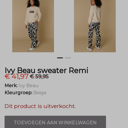
Mode
Ivy Beau sweater Remi
€ 41,97
€ 59,95
Merk:
Ivy Beau
Kleurgroep:
Beige
Dit product is uitverkocht.
TOEVOEGEN AAN WINKELWAGEN