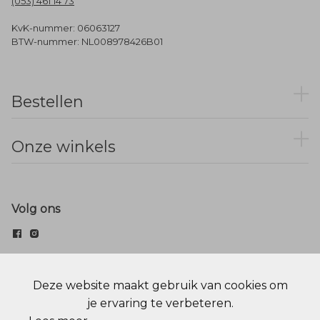
(053) 461 14 73
KvK-nummer: 06063127
BTW-nummer: NL008978426B01
Bestellen
Onze winkels
Volg ons
© Menger Mode
Deze website maakt gebruik van cookies om
je ervaring te verbeteren.
Cookie statement
Privacy Policy