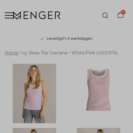
0
Levertijd 1-3 werkdagen
Ivy
Home
Ivy Beau Top Graciana – White/Pink (4200974)
Beau
Top
Graciana
–
White/Pink