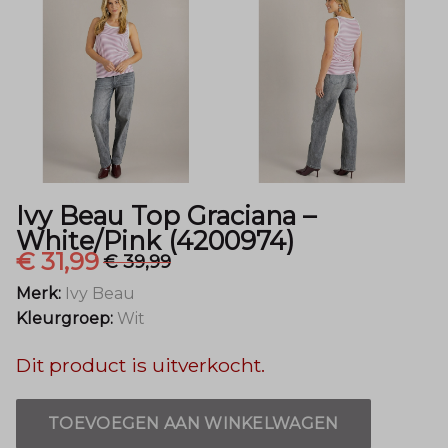
(4200974)
-
Menger
Mode
Ivy Beau Top Graciana –
White/Pink (4200974)
€ 31,99
€ 39,99
Merk:
Ivy Beau
Kleurgroep:
Wit
Dit product is uitverkocht.
TOEVOEGEN AAN WINKELWAGEN